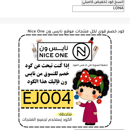
انسخ كود تخفيض كامبلي
كود خصم قوي لكل منتجات موقع نايس ون Nice One