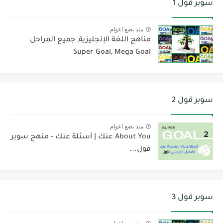
سوبر قول 1
منذ بضع اعوام
مناهج اللغة الإنجليزية, جميع المراحل
Super Goal, Mega Goal
سوبر قول 2
منذ بضع اعوام
About You عنك | أسئلة عنك - منهج سوبر
قول...
سوبر قول 3