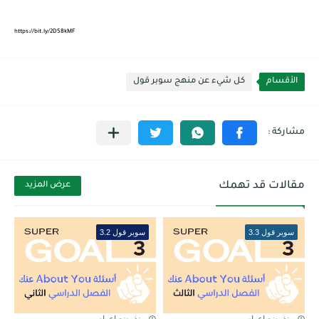
https://bit.ly/2D58kMF
الأقسام
كل شيء عن منهج سوبر قول
مقالات قد تهمك
عرض المزيد
سوبر قول 3.3
سوبر قول 3.2