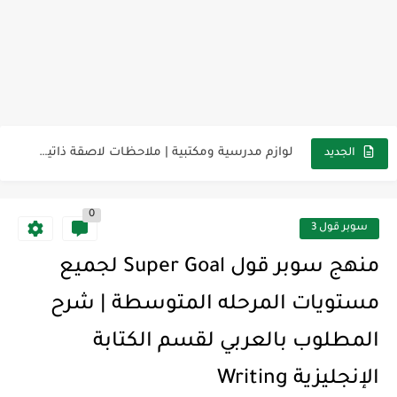
مناهج اللغة الإنجليزية, جميع المراحل Super Goal, Mega Goal
كل خطأ درس، وكل درس خطوة نحو النجاح
لوازم مدرسية ومكتبية | ملاحظات لاصقة ذاتية على شكل قلب...
الجديد
مجموعة واحدة من 7 قطع من القرطاسية الجميلة
0
The Winter Surprise
سوبر قول 3
أفضل أكواد خصم تفيدك عند التسوق Discount Codes That Help...
منهج سوبر قول Super Goal لجميع
أهمية تعلم قواعد اللغة الإنجليزية | مكونات الجملة في اللغة...
مستويات المرحله المتوسطة | شرح
شرح قسم القراءة لكل وحدات الكتاب Super Goal 3 -...
المطلوب بالعربي لقسم الكتابة
شرح قسم القراءة لكل وحدات الكتاب Super Goal 3 -...
الإنجليزية Writing