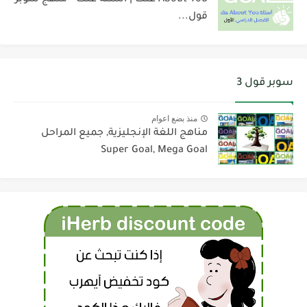
About You عنك | أسئلة عنك - منهج سوبر
قول...
سوبر قول 3
منذ بضع اعوام
مناهج اللغة الإنجليزية, جميع المراحل
Super Goal, Mega Goal