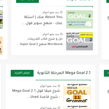
منذ بضع اعوام
ع
About You عنك | أسئلة
عنك - منهج سوبر قول...
منذ بضع اعوام
حل و شرح كتاب التدريبات
Workbook منهج Super Goal 2...
Mega Goal 2.1 المرحلة الثانوية
د
عرض المزيد
منذ بضع اعوام
ع
شرح ميقا قول 2.1 Mega Goal
- شرح قاعدة Used...
منذ بضع اعوام