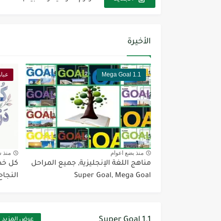
مجموعة واحدة من 7 قطع من القرطاسية الجميلة
The Winter Surprise
الأخيرة
أفضل أكواد خصم تفيدك عند التسوق t Codes That Help
Mega Goal 1.1
عبار
أهمية تعلم قواعد اللغة الإنجليز
شرح قسم القراءة لكل وحدات الكتاب r Goal 3
شرح قسم القراءة لكل وحدات الكتاب r Goal 3
شرح قسم القراءة لكل وحدات الكتاب r Goal 3
منذ بضع اعوام
منذ 
مناهج اللغة الإنجليزية, جميع المراحل
كل خط
Super Goal, Mega Goal
النجاح
Super Goal 1.1
عرض المزيد