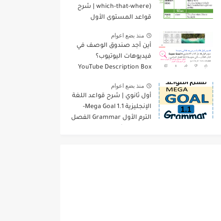
which-that-where) | شرح
قواعد المستوى الأول
للمرحلة الثانوية
منذ بضع اعوام
أين أجد صندوق الوصف في
فيديوهات اليوتيوب؟
YouTube Description Box
منذ بضع اعوام
أول ثانوي | شرح قواعد اللغة
الإنجليزية 1.1 Mega Goal-
الترم الأول Grammar الفصل
الدراسي الأول