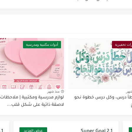
Discoun...
ات تحفيزية
أدوات مكتبية ومدرسية
ية | مكونات الجملة في اللغة...
Supe -...
Supe -...
Supe -...
شهر
منذ شهر
أ درس، وكل درس خطوة نحو
لوازم مدرسية ومكتبية | ملاحظات
لاصقة ذاتية على شكل قلب...
.1
Super Goal 2.1
عرض المزيد