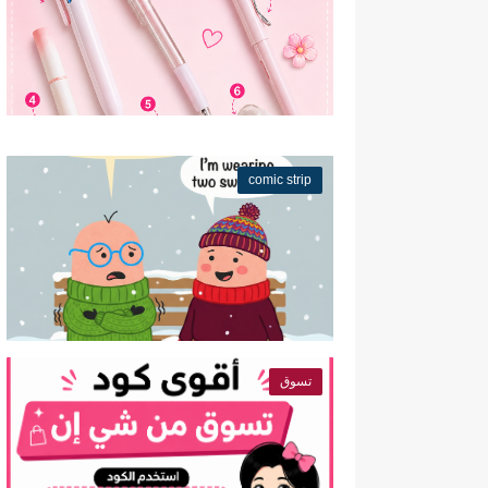
comic strip
تسوق