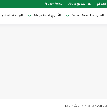
الموقع
عن الموقع About
Privacy Policy
المتوسط Super Goal
الثانوي Mega Goal
الرخصة المهنية
Super Goal
حو النجاح
ات لاصقة ذاتية على شكل قلب...