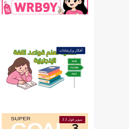
أفكار و إرشادات
سوبر قول 3.3