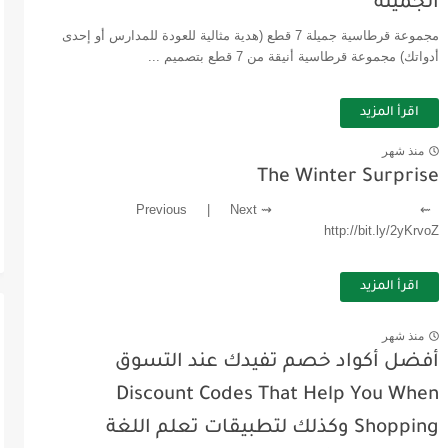
الجميلة
مجموعة قرطاسية جميلة 7 قطع (هدية مثالية للعودة للمدارس أو إحدى
أدواتك) مجموعة قرطاسية أنيقة من 7 قطع بتصميم ...
اقرأ المزيد
منذ شهر
The Winter Surprise
⇜Previous | Next ⇝
http://bit.ly/2yKrvoZ
اقرأ المزيد
منذ شهر
أفضل أكواد خصم تفيدك عند التسوق
Discount Codes That Help You When
Shopping وكذلك لتطبيقات تعلم اللغة