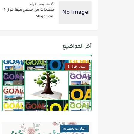
منذ بضع اعوام
صفحات من منهج ميقا قول 1
Mega Goal
آخر المواضيع
سوبر قول 1
عبارات تحفيزية