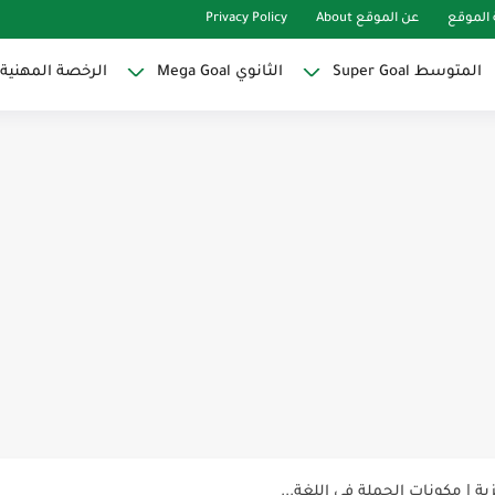
الموقع
عن الموقع About
Privacy Policy
المتوسط Super Goal
الثانوي Mega Goal
الرخصة المهنية
Super Goal
حو النجاح
ات لاصقة ذاتية على شكل قلب...
Discoun...
ية | مكونات الجملة في اللغة...