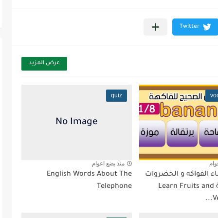
عرض المزيد
quiz
vo
وام
منذ بضع اعوام
ء الفواكه و الخضروات
English Words About The
بالإنجليزية Learn Fruits and
Telephone
V