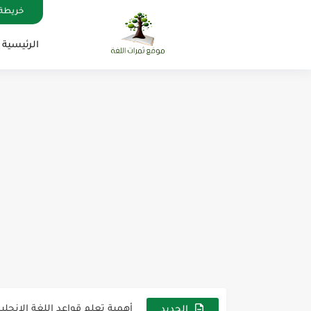
خريطة 
الرئيسية
مناهج اللغة الإنجليزية, جميع المراحل , Mega Goal
كل خطأ درس، وكل درس خطوة ن
لوازم مدرسية ومكتبية | ملاحظ
مجموعة واحدة من 7 قطع من القرطاسية الجميلة
The Winter Surprise
أفضل أكواد خصم تفيدك عند التسوق t Codes That Help
أهمية تعلم قواعد اللغة الإنجليز
الجديد