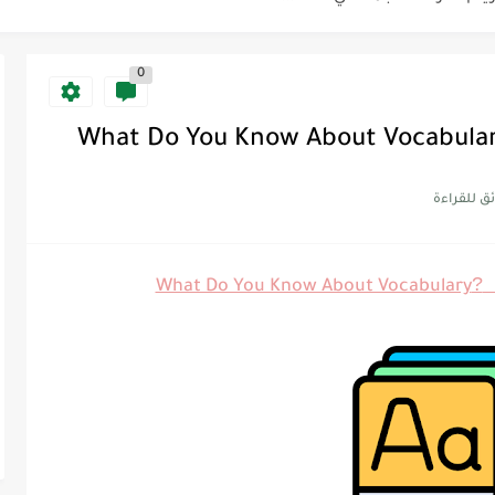
Supe -...
0
Supe -...
Supe -...
?
What Do You Know About Vocabulary