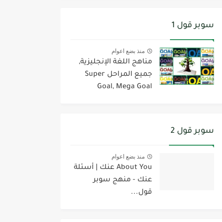
سوبر قول 1
منذ بضع اعوام
مناهج اللغة الإنجليزية,
جميع المراحل Super
Goal, Mega Goal
سوبر قول 2
منذ بضع اعوام
About You عنك | أسئلة
عنك - منهج سوبر
قول...