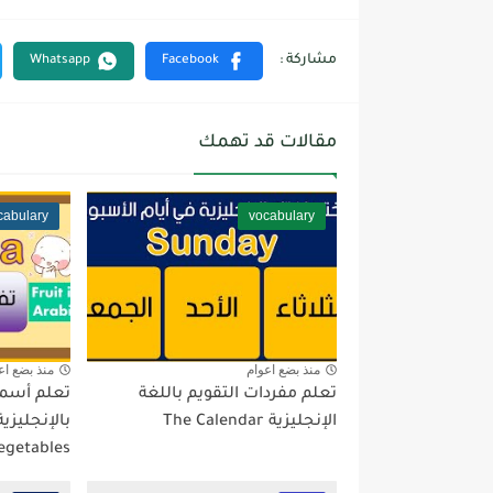
مقالات قد تهمك
cabulary
vocabulary
منذ بضع اعوام
منذ بضع اع
تعلم مفردات التقويم باللغة
تعلم أسما
الإنجليزية The Calendar
egetables...