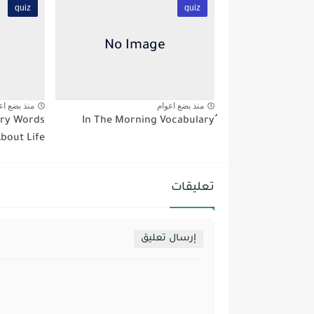
quiz
quiz
منذ بضع اعوام
منذ بضع اع
ary Words
bout Life
تعليقات
إرسال تعليق