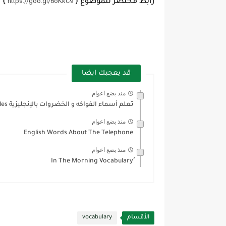
https://goo.gl/6oKkC9
رابط مختصر للموضوع {
}
قد يعجبك ايضا
منذ بضع اعوام
تعلم أسماء الفواكه و الخضروات بالإنجليزية Learn Fruits and Vegetables...
منذ بضع اعوام
English Words About The Telephone
منذ بضع اعوام
الأقسام
vocabulary