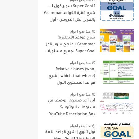
Super Goal 1 سوبر قول 1 -
شرح فقرة القواعد Grammar
بالعربي لكل الدروس - أول
متوسط, الفصل الدراسي
منذ بضع اعوام
الأول
شرح قواعد الإنجليزية
Grammar لـ منهج سوبر قول
Super Goal لجميع مستويات
المرحلة المتوسطة
منذ بضع اعوام
Relative clauses (who,
which-that-where) | شرح
قواعد المستوى الأول
للمرحلة الثانوية
منذ بضع اعوام
أين أجد صندوق الوصف في
فيديوهات اليوتيوب؟
YouTube Description Box
منذ بضع اعوام
أول ثانوي | شرح قواعد اللغة