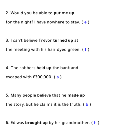
2. Would you be able to
put
me
up
for the night? I have nowhere to stay. (
e
)
3. I can't believe Trevor
turned up
at
the meeting with his hair dyed green. (
f
)
4. The robbers
held up
the bank and
escaped with £300,000. (
a
)
5. Many people believe that he
made up
the story, but he claims it is the truth. (
b
)
6. Ed was
brought up
by his grandmother. (
h
)