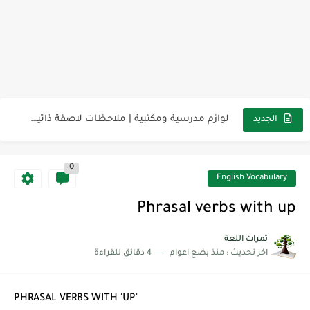
مناهج اللغة الإنجليزية, جميع المراحل Super Goal, Mega Goal
كل خطأ درس، وكل درس خطوة نحو النجاح
لوازم مدرسية ومكتبية | ملاحظات لاصقة ذاتية على شكل قلب...
الجديد
مجموعة واحدة من 7 قطع من القرطاسية الجميلة
0
The Winter Surprise
English Vocabulary
أفضل أكواد خصم تفيدك عند التسوق Discount Codes That Help...
Phrasal verbs with up
أهمية تعلم قواعد اللغة الإنجليزية | مكونات الجملة في اللغة...
ثمرات اللغة
اخر تحديث :
منذ بضع اعوام
4 دقائق للقراءة
شرح قسم القراءة لكل وحدات الكتاب Super Goal 3 -...
شرح قسم القراءة لكل وحدات الكتاب Super Goal 3 -...
PHRASAL VERBS WITH 'UP'