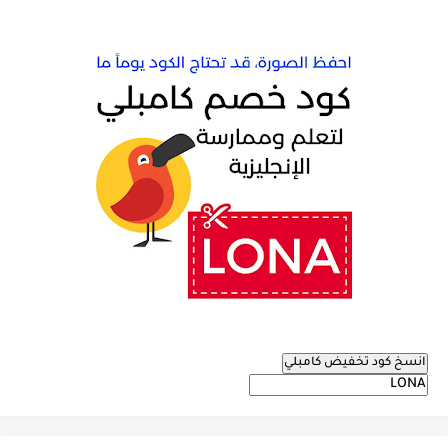
انسخ كود تخفيض كامبلي