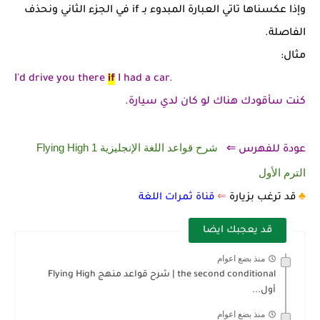
وإذا عكسناها تاتي العبارة المبدوء بـ if في الجزء الثاني ونحذف
الفاصلة.
مثال:
I'd drive you there
if
I had a car.
كنت سأقودك هناك لو كان لدي سيارة.
شرح قواعد اللغة الإنجليزية 1 Flying High
عودة للفهرس ⇐
الترم الأول
♣️
قد ترغب بزيارة
⇐
قناة ثمرات اللغة
قد يعجبك ايضا
منذ بضع اعوام
the second conditional | شرح قواعد منهج Flying High
أول...
منذ بضع اعوام