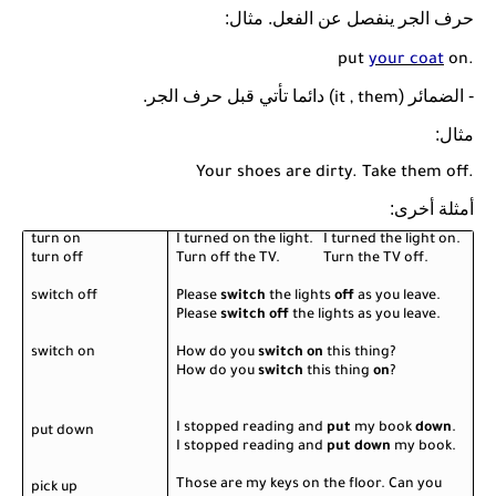
حرف الجر ينفصل عن الفعل. مثال:
put
your coat
on.
- الضمائر (
) دائما تأتي قبل حرف الجر.
it , them
مثال:
Your shoes are dirty. Take them off.
أمثلة أخرى:
turn on
I turned on the light.
I turned the light on.
turn off
Turn off the TV.
Turn the TV off.
switch off
Please
switch
the lights
off
as you leave.
Please
switch off
the lights as you leave.
switch on
How do you
switch on
this thing?
How do you
switch
this thing
on
?
I stopped reading and
put
my book
down
.
put down
I stopped reading and
put down
my book.
Those are my keys on the floor. Can you
pick up