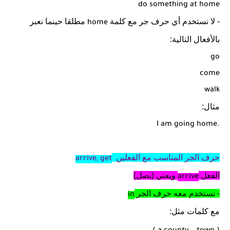
do something at home
- لا نستخدم أي حرف جر مع كلمة
مطلقا حينما نعبر
home
بالأفعال التالية:
go
come
walk
مثال:
I am going home.
حرف الجر المناسب مع الفعلين
arrive, get
الفعل
ويعني (يصل)
arrive
- نستخدم معه حرف الجر
in
مع كلمات مثل: