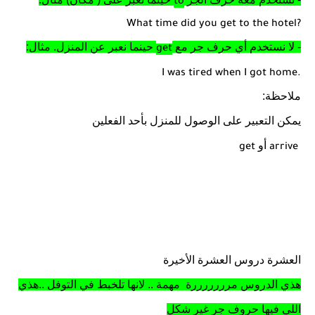
to
What time did you get to the hotel?
- لا نستخدم أي حرف جر مع
حينما نعبر عن المنزل. مثال:
get
I was tired when I got home.
ملاحظة:
يمكن التعبير على الوصول للمنزل بأحد الفعلين
أو
get
arrive
العشرة دروس العشرة الأخيرة
هذي الدروس مرررررررة
مهمة .. لانها تلخبط في التوفل ..هذي
اللي فيها حروف جر غير شكل