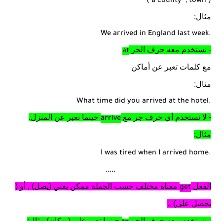
( a county
, town )
مثال:
We arrived in England last week.
- نستخدم معه حرف الجر
at
مع كلمات تعبر عن أماكن
مثال:
What time did you arrived at the hotel.
- لا نستخدم أي حرف جر مع
حينما نعبر عن المنزل.
arrive
مثال:
I was tired when I arrived home.
.....
الفعل
معناه مختلف حسب الجملة ممكن يعني (يصل) , أو (
get
يحصل على) ..
- نستخدم معه حرف الجر
حينما نعبر على ( مكان) مثال: