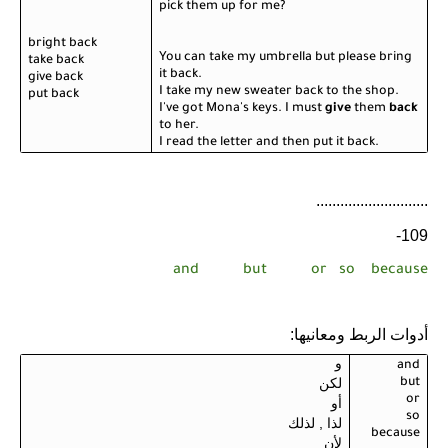
pick them up for me?
bright back
You can take my umbrella but please bring
take back
it back.
give back
I take my new sweater back to the shop.
put back
I've got Mona's keys. I must
give
them
back
to her.
I read the letter and then put it back.
............................
109-
and
but
or
so
because
أدوات الربط ومعانيها:
و
and
لكن
but
or
أو
so
لذا , لذلك
because
لأن