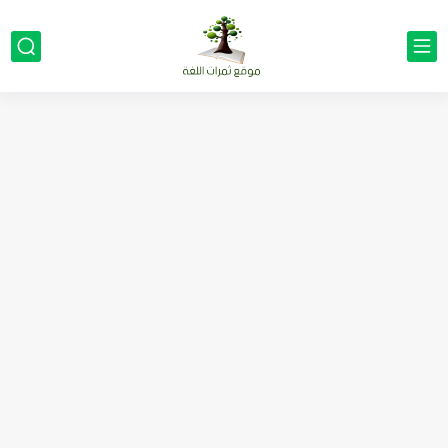
مناهج اللغة الإنجليزية, جميع المراحل Super Goal, Mega Goal
كل خطأ درس، وكل درس خطوة نحو النجاح