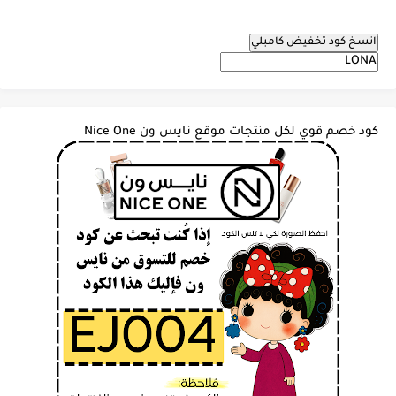
انسخ كود تخفيض كامبلي
كود خصم قوي لكل منتجات موقع نايس ون Nice One