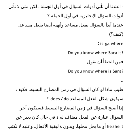
- اعتدنا أن تأتي أدوات السؤال في أول الجملة . لكن متى لا تأتي
أدوات السؤال الإنجليزية في أول الجملة ؟
عندما أبدأ بالسؤال بفعل مساعد وأنهيه أيضا بفعل مساعد.
(كيف؟)
مع
:
is
where
Do you know where Sara is?
فمن الخطأ أن تقول:
Do you know where is Sara?
..
طيب ماذا لو كان السؤال في زمن المضارع البسيط فكيف
سيكون شكل الفعل المساعد
؟
does
/ do
إذا أصبح السؤال في زمن المضارع البسيط فسيكون آخر
السؤال عبارة عن الفعل مضاف له
في حال كان يعبر عن
s
أو ما يحل محلها. وبدون
لبقية الأفعال. وعليه لا نكتب
s
he,she,it