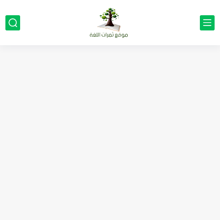
مناهج اللغة الإنجليزية, جميع المراحل Super Goal, Mega Goal
كل خطأ درس، وكل درس خطوة نحو النجاح