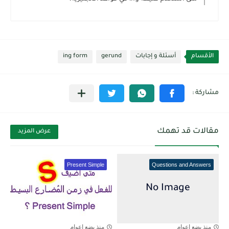
الأقسام
أسئلة و إجابات
gerund
ing form
مقالات قد تهمك
عرض المزيد
Present Simple
Questions and Answers
منذ بضع اعوام
منذ بضع اعوام