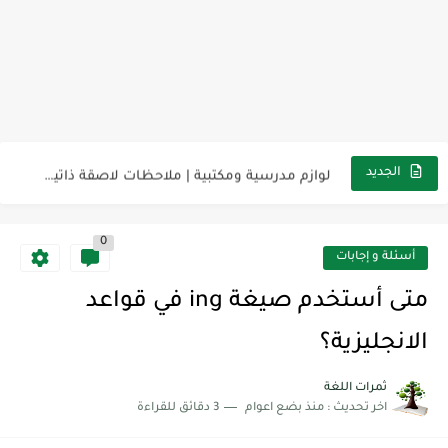
مناهج اللغة الإنجليزية, جميع المراحل Super Goal, Mega Goal
كل خطأ درس، وكل درس خطوة نحو النجاح
لوازم مدرسية ومكتبية | ملاحظات لاصقة ذاتية على شكل قلب...
الجديد
مجموعة واحدة من 7 قطع من القرطاسية الجميلة
0
The Winter Surprise
أسئلة و إجابات
أفضل أكواد خصم تفيدك عند التسوق Discount Codes That Help...
متى أستخدم صيغة ing في قواعد
أهمية تعلم قواعد اللغة الإنجليزية | مكونات الجملة في اللغة...
الانجليزية؟
شرح قسم القراءة لكل وحدات الكتاب Super Goal 3 -...
ثمرات اللغة
اخر تحديث :
منذ بضع اعوام
3 دقائق للقراءة
شرح قسم القراءة لكل وحدات الكتاب Super Goal 3 -...