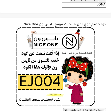
كود خصم قوي لكل منتجات موقع نايس ون Nice One
انسخ كوبون تخفيض نايس ون