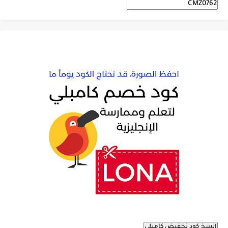
انسخ كود تخفيض كامبلي