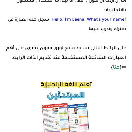
أما إن أردت أن تقول ( أهلا . أنا لينا. ما اسمك؟ ) فستقول
بالانجليزية :
?
Hello. I'm Leena. What's your name
سجل هذه العبارة في
دفترك وتدرب عليها.
على الرابط التالي ستجد منتج لورق مقوى يحتوي على أهم
العبارات الشائعة المستخدمة عند تقديم الذات الرابط
⇐{
هنا
}