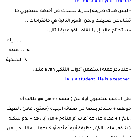
Tell me about your friend?
- ليس هناك طريقة إجبارية للتحدث عن أحدهم ستخبرني ما
تشاء عن صديقك ولكن الأمور التالية هي كاقتراحات ..
- ستحتاج غالبا إلى النقاط القواعدية التالي:
...is
إنه
.... has
عنده
's
للملكية
- عند ذكر عمله استعمل أدوات التنكير
a /an
مثلا :
He is a student. He is a teacher.
على الأغلب ستخبرني أولا عن (اسمه ) + هل هو طالب أم
موظف + ستذكر بعضا من صفاته الجيده (ممتع , هادئ , لطيف
..الخ ) + عمره هل هو أعزب أم متزوج + من أين هو + نوع سكنه
( شقه , فله ..الخ) , وظيفة أبيه أو أمه أو كلاهما .. ماذا يحب من