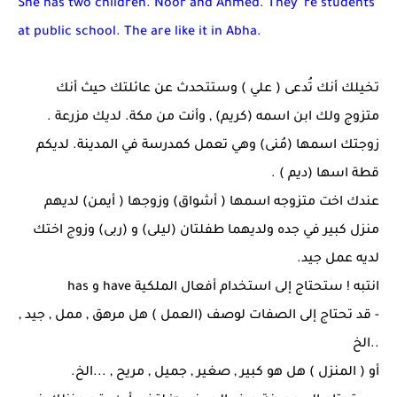
She has two children. Noor and Ahmed. They' re students
at public school. The are like it in Abha.
تخيلك أنك تُدعى ( علي ) وستتحدث عن عائلتك حيث أنك
متزوج ولك ابن اسمه (كريم) , وأنت من مكة. لديك مزرعة .
زوجتك اسمها (مُنى) وهي تعمل كمدرسة في المدينة. لديكم
قطة اسها (ديم ) .
عندك اخت متزوجه اسمها ( أشواق) وزوجها ( أيمن) لديهم
منزل كبير في جده ولديهما طفلتان (ليلى) و (ربى) وزوج اختك
لديه عمل جيد.
انتبه ! ستحتاج إلى استخدام أفعال الملكية
have
و
has
- قد تحتاج إلى الصفات لوصف (العمل ) هل مرهق , ممل , جيد ,
..الخ
أو ( المنزل ) هل هو كبير , صغير , جميل , مريح , ...الخ.