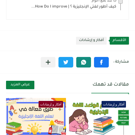
منذ بضع اعوام
كيف أطور لغتي الإنجليزية ؟ | How Do I improve...
الأقسام
أفكار و إرشادات
مقالات قد تهمك
عرض المزيد
أفكار و إرشادات
أفكار و إرشادات