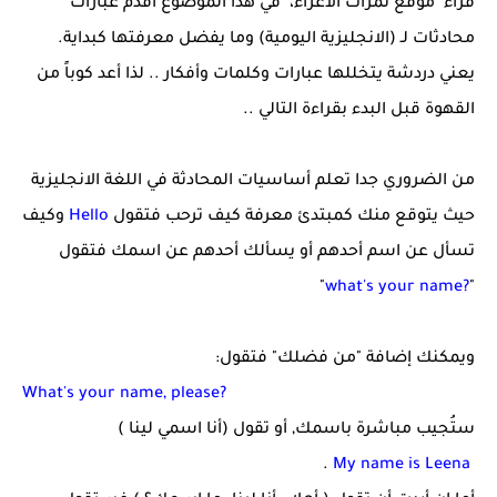
قُراء موقع ثمرات الأعزاء، في هذا الموضوع أقدم عبارات
محادثات لـ (الانجليزية اليومية) وما يفضل معرفتها كبداية.
يعني دردشة يتخللها عبارات وكلمات وأفكار .. لذا أعد كوباً من
القهوة قبل البدء بقراءة التالي ..
من الضروري جدا تعلم أساسيات المحادثة في اللغة الانجليزية
حيث يتوقع منك كمبتدئ معرفة كيف ترحب فتقول
Hello
وكيف
تسأل عن اسم أحدهم أو يسألك أحدهم عن اسمك فتقول
"
what's your name?
"
ويمكنك إضافة "من فضلك" فتقول:
What's your name, please?
ستُجيب مباشرة باسمك, أو تقول (أنا اسمي لينا )
.
My name is Leena