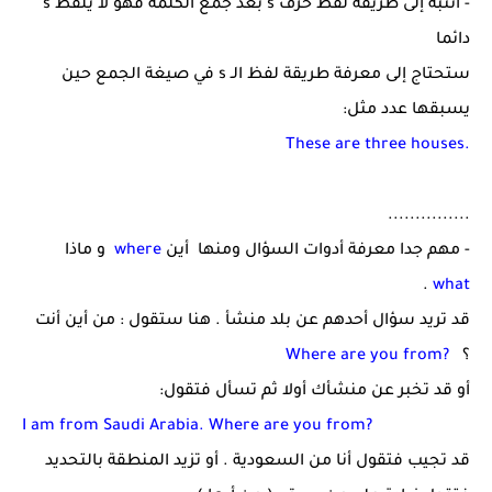
- انتبه إلى طريقة لفظ حرف
s
بعد جمع الكلمة فهو لا يلفظ
s
دائما
ستحتاج إلى معرفة طريقة لفظ الـ
s
في صيغة الجمع حين
يسبقها عدد مثل:
These are three houses.
...............
- مهم جدا معرفة أدوات السؤال ومنها أين
where
و ماذا
.
what
قد تريد سؤال أحدهم عن بلد منشأ . هنا ستقول : من أين أنت
؟
Where are you from?
أو قد تخبر عن منشأك أولا ثم تسأل فتقول:
I am from Saudi Arabia. Where are you from?
قد تجيب فتقول أنا من السعودية . أو تزيد المنطقة بالتحديد