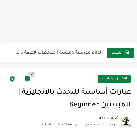
مناهج اللغة الإنجليزية, جميع المراحل Super Goal, Mega Goal
كل خطأ درس، وكل درس خطوة نحو النجاح
لوازم مدرسية ومكتبية | ملاحظات لاصقة ذاتية على شكل قلب...
الجديد
مجموعة واحدة من 7 قطع من القرطاسية الجميلة
The Winter Surprise
0
أفكار و إرشادات
أفضل أكواد خصم تفيدك عند التسوق Discount Codes That Help...
عبارات أساسية للتحدث بالإنجليزية |
أهمية تعلم قواعد اللغة الإنجليزية | مكونات الجملة في اللغة...
للمبتدئين Beginner
شرح قسم القراءة لكل وحدات الكتاب Super Goal 3 -...
ثمرات اللغة
شرح قسم القراءة لكل وحدات الكتاب Super Goal 3 -...
اخر تحديث :
منذ بضع اعوام
11 دقائق للقراءة
شرح قسم القراءة لكل وحدات الكتاب Super Goal 3 -...