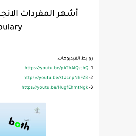
bulary
روابط الفيديوهات:
https://youtu.be/pAThAlQsshQ
1-
https://youtu.be/ktUcnpNhFZ8
2-
https://youtu.be/HugfEhmtNgk
3-