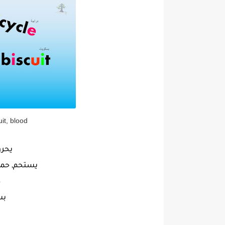
uit, blood
يحرق
يستحم, حمام
د
بسك