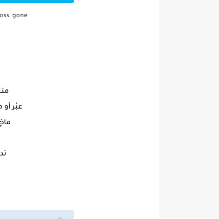
oss, gone
متج
عبْر أو م
ماضٍ
تد