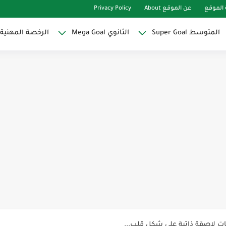
الموقع
عن الموقع About
Privacy Policy
المتوسط Super Goal
الثانوي Mega Goal
الرخصة المهنية
Super Goal
حو النجاح
ات لاصقة ذاتية على شكل قلب...