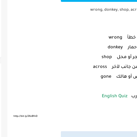
wrong, donkey, shop, acr
خطأ wrong
حمار donkey
ر أو محل shop
ن جانب لآخر across
 أو هالك gone
رب
English Quiz
http://bit.ly/2XoBfnD