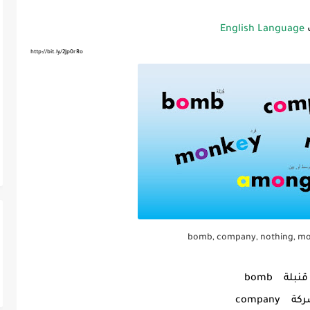
English Language
http://bit.ly/2Jp0rRo
bomb, company, nothing, m
قنبلة bomb
ة company