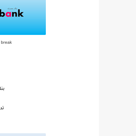
 break
بنك
تد