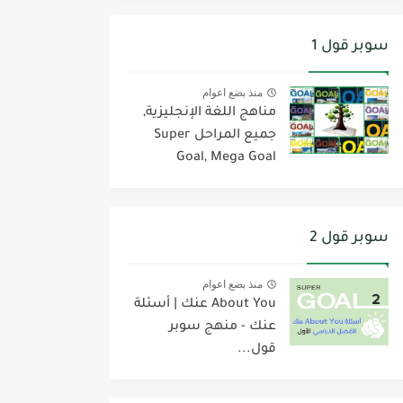
سوبر قول 1
منذ بضع اعوام
مناهج اللغة الإنجليزية,
جميع المراحل Super
Goal, Mega Goal
سوبر قول 2
منذ بضع اعوام
About You عنك | أسئلة
عنك - منهج سوبر
قول...