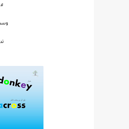
لا 
وسط أ
تد