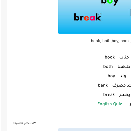
book, both,boy, bank,
كتاب book
كلاهما both
ولد boy
, مصرف bank
يكسر break
رب
English Quiz
http://bit.ly/2NszMZ0