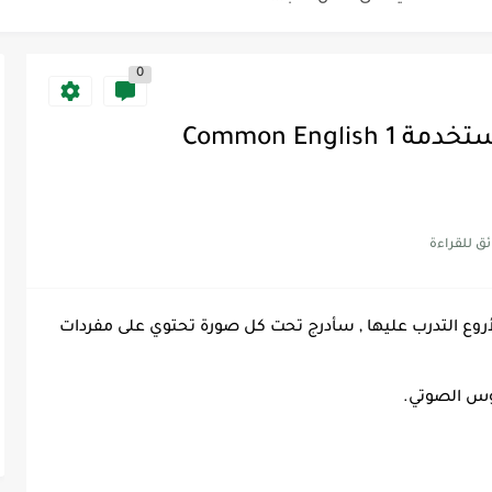
0
Discoun...
ية | مكونات الجملة في اللغة...
أشهر المفردات الانجليزية المستخدمة 1 Common English
Supe -...
Supe -...
Supe -...
الأروع التدرب عليها , سأدرج تحت كل صورة تحتوي على مفردات
وس الصوتي.