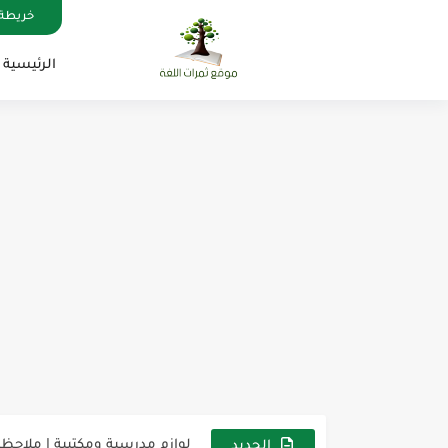
خريطة 
الرئيسية
مناهج اللغة الإنجليزية, جميع المراحل , Mega Goal
كل خطأ درس، وكل درس خطوة ن
لوازم مدرسية ومكتبية | ملاحظ
مجموعة واحدة من 7 قطع من القرطاسية الجميلة
الجديد