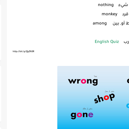
شيء nothing
قرد monkey
و, بين among
رب
English Quiz
http://bit.ly/2JyZN3R