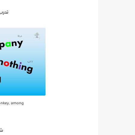
تدرب
onkey, among
شرك