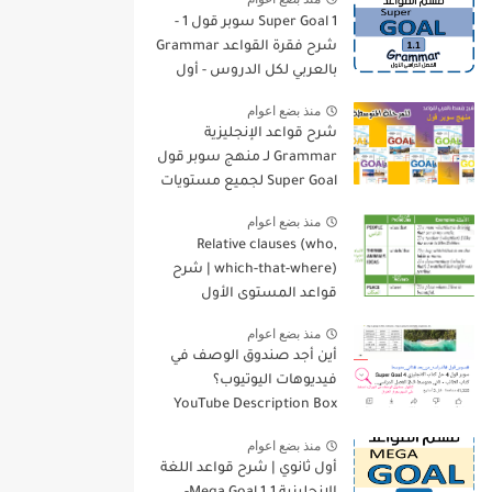
Super Goal 1 سوبر قول 1 -
شرح فقرة القواعد Grammar
بالعربي لكل الدروس - أول
متوسط, الفصل الدراسي
منذ بضع اعوام
الأول
شرح قواعد الإنجليزية
Grammar لـ منهج سوبر قول
Super Goal لجميع مستويات
المرحلة المتوسطة
منذ بضع اعوام
Relative clauses (who,
which-that-where) | شرح
قواعد المستوى الأول
للمرحلة الثانوية
منذ بضع اعوام
أين أجد صندوق الوصف في
فيديوهات اليوتيوب؟
YouTube Description Box
منذ بضع اعوام
أول ثانوي | شرح قواعد اللغة