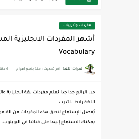
The Winter Surprise
أفضل أكواد خصم تفيدك عند التسوق t Codes That Help
مفردات وتدريبات
أهمية تعلم قواعد اللغة الإنجليز
شرح قسم القراءة لكل وحدات الكتاب r Goal 3
Vocabulary
شرح قسم القراءة لكل وحدات الكتاب r Goal 3
ثمرات اللغة
اخر تحديث :
منذ بضع اعوام
4 دقائق للقراءة
شرح قسم القراءة لكل وحدات الكتاب r Goal 3
من الرائع جدا جدا تعلم مفردات لغة انجليزية و
اللغة رابط للتدرب .
يُفضل الإستماع لنطق هذه المفردات من القام
يمكنك الاستماع إليها على قناتنا في اليويتوب.