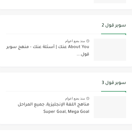
سوبر قول 2
منذ بضع اعوام
About You عنك | أسئلة عنك - منهج سوبر
قول...
سوبر قول 3
منذ بضع اعوام
مناهج اللغة الإنجليزية, جميع المراحل
Super Goal, Mega Goal