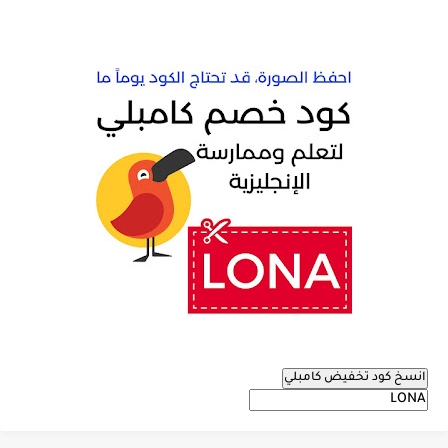
انسخ كود تخفيض كامبلي