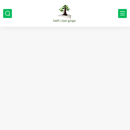
مناهج اللغة الإنجليزية, جميع المراحل Super Goal, Mega Goal
كل خطأ درس، وكل درس خطوة نحو النجاح
لوازم مدرسية ومكتبية | ملاحظات لاصقة ذاتية على شكل قلب...
مجموعة واحدة من 7 قطع من القرطاسية الجميلة
The Winter Surprise