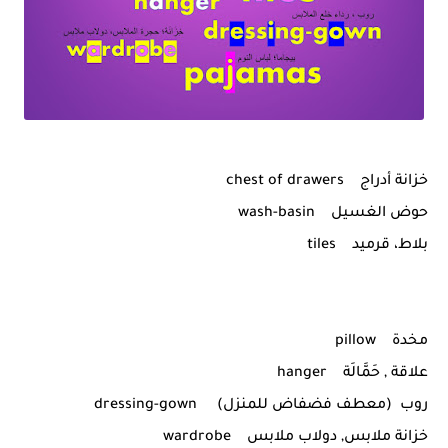
خزانة أدراج chest of drawers
حوض الغسيل wash-basin
بلاط، قرميد tiles
مخدة pillow
علاقة , حَمَّالَة hanger
روب (معطف فضفاض للمنزل) dressing-gown
خزانة ملابس, دولاب ملابس wardrobe