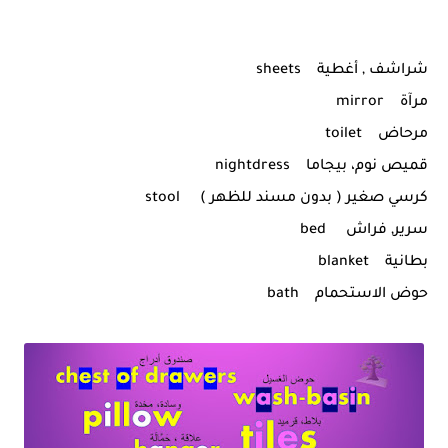
شراشف , أغطية sheets
مرآة mirror
مرحاض toilet
قميص نوم، بيجاما nightdress
كرسي صغير ( بدون مسند للظهر ) stool
سرير, فراش bed
بطانية blanket
حوض الاستحمام bath