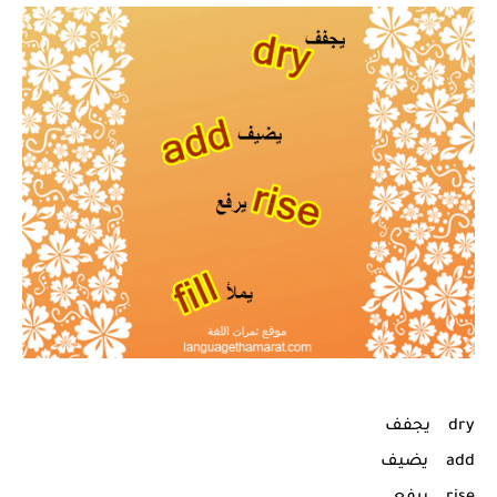
dry يجفف
add يضيف