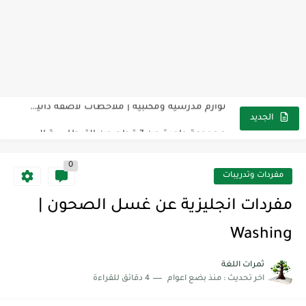
مناهج اللغة الإنجليزية, جميع المراحل Super Goal, Mega Goal
كل خطأ درس، وكل درس خطوة نحو النجاح
لوازم مدرسية ومكتبية | ملاحظات لاصقة ذاتية على شكل قلب...
مجموعة واحدة من 7 قطع من القرطاسية الجميلة
الجديد
The Winter Surprise
0
أفضل أكواد خصم تفيدك عند التسوق Discount Codes That Help...
مفردات وتدريبات
أهمية تعلم قواعد اللغة الإنجليزية | مكونات الجملة في اللغة...
مفردات انجليزية عن غسل الصحون |
شرح قسم القراءة لكل وحدات الكتاب Super Goal 3 -...
Washing
شرح قسم القراءة لكل وحدات الكتاب Super Goal 3 -...
ثمرات اللغة
اخر تحديث :
منذ بضع اعوام
4 دقائق للقراءة
شرح قسم القراءة لكل وحدات الكتاب Super Goal 3 -...