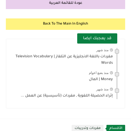
عودة للقائمة العربية
Back To The Main In English
قد يعجبك ايضا
منذ شهر
مفردات باللغة الانجليزية عن التلفاز | Television Vocabulary
Words
منذ بضع اعوام
Money | المال
منذ شهر
إثراء الحصيلة اللغوية , مفردات (تأسيسية) عن العمل ...
الأقسام
مفردات وتدريبات