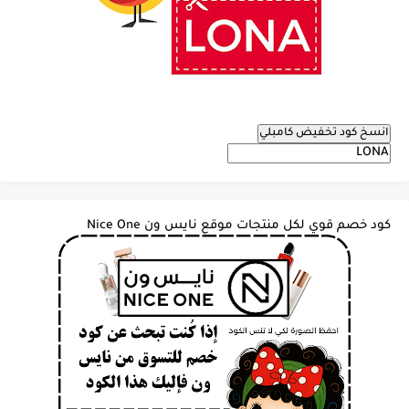
انسخ كود تخفيض كامبلي
كود خصم قوي لكل منتجات موقع نايس ون Nice One