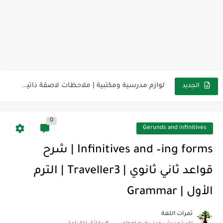
مناهج اللغة الإنجليزية, جميع المراحل Super Goal, Mega Goal
كل خطأ درس، وكل درس خطوة نحو النجاح
لوازم مدرسية ومكتبية | ملاحظات لاصقة ذاتية على شكل قلب...
الجديد
مجموعة واحدة من 7 قطع من القرطاسية الجميلة
0
The Winter Surprise
Gerunds and infinitives
أفضل أكواد خصم تفيدك عند التسوق Discount Codes That Help...
Infinitives and –ing forms | شرح
أهمية تعلم قواعد اللغة الإنجليزية | مكونات الجملة في اللغة...
قواعد ثاني ثانوي | Traveller3 | الترم
شرح قسم القراءة لكل وحدات الكتاب Super Goal 3 -...
الأول | Grammar
شرح قسم القراءة لكل وحدات الكتاب Super Goal 3 -...
ثمرات اللغة