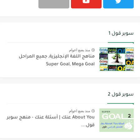
سوبر قول 1
منذ بضع اعوام
مناهج اللغة الإنجليزية, جميع المراحل
Super Goal, Mega Goal
سوبر قول 2
منذ بضع اعوام
About You عنك | أسئلة عنك - منهج سوبر
قول...