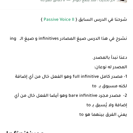
اخر تحديث :
منذ بضع اعوام
6 دقائق للقراءة
شرح قسم القراءة لكل وحدات الكتاب Super Goal 3 -...
شرحنا في الدرس السابق {
Passive Voice II
}
نشرح في هذا الدرس صيغ المصادر infinitives و صيغ الـ ing
دعنا نبدأ بالمصدر.
المصدر له نوعان:
1- مصدر كامل full infinitive وهو الفعل خال من أي إضافة
لكنه مسبوق بـ to
2- مصدر مجرد bare infinitive وهو أيضا الفعل خال من أي
إضافة ولا يُسبق بـ to
يعني الفرق بينهما هو to