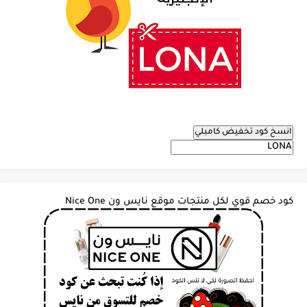
انسخ كود تخفيض كامبلي
كود خصم قوي لكل منتجات موقع نايس ون Nice One