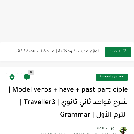
مناهج اللغة الإنجليزية, جميع المراحل Super Goal, Mega Goal
كل خطأ درس، وكل درس خطوة نحو النجاح
لوازم مدرسية ومكتبية | ملاحظات لاصقة ذاتية على شكل قلب...
الجديد
مجموعة واحدة من 7 قطع من القرطاسية الجميلة
0
The Winter Surprise
Annual System
أفضل أكواد خصم تفيدك عند التسوق Discount Codes That Help...
Model verbs + have + past participle |
أهمية تعلم قواعد اللغة الإنجليزية | مكونات الجملة في اللغة...
شرح قواعد ثاني ثانوي | Traveller3 |
شرح قسم القراءة لكل وحدات الكتاب Super Goal 3 -...
الترم الأول | Grammar
شرح قسم القراءة لكل وحدات الكتاب Super Goal 3 -...
ثمرات اللغة