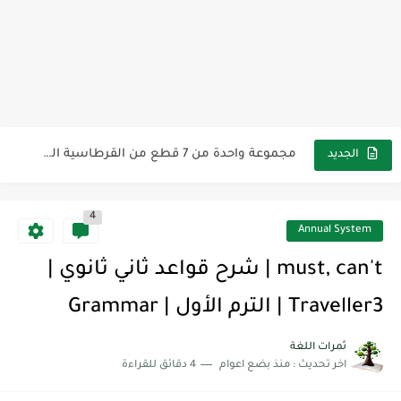
مناهج اللغة الإنجليزية, جميع المراحل Super Goal, Mega Goal
كل خطأ درس، وكل درس خطوة نحو النجاح
لوازم مدرسية ومكتبية | ملاحظات لاصقة ذاتية على شكل قلب...
مجموعة واحدة من 7 قطع من القرطاسية الجميلة
The Winter Surprise
الجديد
أفضل أكواد خصم تفيدك عند التسوق Discount Codes That Help...
4
أهمية تعلم قواعد اللغة الإنجليزية | مكونات الجملة في اللغة...
Annual System
شرح قسم القراءة لكل وحدات الكتاب Super Goal 3 -...
must, can't | شرح قواعد ثاني ثانوي |
شرح قسم القراءة لكل وحدات الكتاب Super Goal 3 -...
Traveller3 | الترم الأول | Grammar
شرح قسم القراءة لكل وحدات الكتاب Super Goal 3 -...
ثمرات اللغة
اخر تحديث :
منذ بضع اعوام
4 دقائق للقراءة