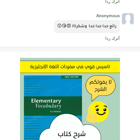
أترك ردا
Anonymous
رائع جدا جدا جدا  وشكرااا 😍😘😗
أترك ردا