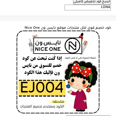
انسخ كود تخفيض كامبلي
كود خصم قوي لكل منتجات موقع نايس ون Nice One