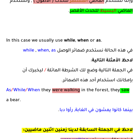
وإننا نستخدم
الماضي
المستمر
للحدث ( الأطول
)
, ونستخدم
الماضي
البسيط
للحدث الأقصر
.
In this case we usually use
while
,
when
or
as
.
في هذه الحالة نستخدم ضمائر الوصل
as
,
when
,
while
لاحظ الأمثلة التالية
:
في الجملة التالية وضع لك الشرطة المائلة
/
ليخبرك أن
بإمكانك استخدام أحد هذه الضمائر.
As
/
While
/
When
they
were walking
in the forest, they
saw
a bear.
بينما كانوا يمشون في الغابة, رأوا دبا
.
لاحظ في الجملة السابقة لدينا زمنين اثنين ماضيين: