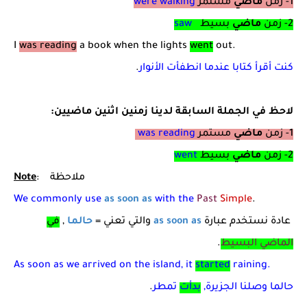
1- زمن
ماضي
مستمر
were walking
2- زمن
ماضي
بسيط
saw
I
was reading
a book when the lights
went
out.
كنت أقرأ كتابا عندما انطفأت الأنوار
.
لاحظ في الجملة السابقة لدينا زمنين اثنين ماضيين:
1- زمن
ماضي
مستمر
was reading
2- زمن
ماضي
بسيط
went
: ملاحظة
Note
We commonly use
as soon as
with the
Past
Simple
.
عادة نستخدم عبارة
as soon as
والتي تعني =
حالما
,
في
الماضي البسيط
.
As soon as we arrived on the island, it
started
raining.
حالما وصلنا الجزيرة,
بدأت
تمطر
.