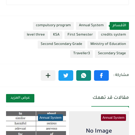
الأقسام
Annual System
compulsory program
level three
KSA
First Semester
credits system
Second Secondary Grade
Ministry of Education
Traveller3
Secondary Stage
مقالات قد تهمك
عرض المزيد
Annual System
Annual System