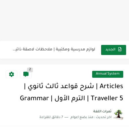
مناهج اللغة الإنجليزية, جميع المراحل Super Goal, Mega Goal
كل خطأ درس، وكل درس خطوة نحو النجاح
لوازم مدرسية ومكتبية | ملاحظات لاصقة ذاتية على شكل قلب...
مجموعة واحدة من 7 قطع من القرطاسية الجميلة
الجديد
The Winter Surprise
2
أفضل أكواد خصم تفيدك عند التسوق Discount Codes That Help...
Annual System
أهمية تعلم قواعد اللغة الإنجليزية | مكونات الجملة في اللغة...
Articles | شرح قواعد ثالث ثانوي |
شرح قسم القراءة لكل وحدات الكتاب Super Goal 3 -...
Traveller 5 | الترم الأول | Grammar
شرح قسم القراءة لكل وحدات الكتاب Super Goal 3 -...
ثمرات اللغة
اخر تحديث :
منذ بضع اعوام
7 دقائق للقراءة
شرح قسم القراءة لكل وحدات الكتاب Super Goal 3 -...