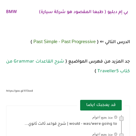
BMW بي إم دبليو ( طبعا المقصود هو شركة سيارة)
Past Simple - Past Progressive
الدرس التالي ⇐ {
}
جد المزيد من فهرس المواضيع {
شرح القاعدات Grammar من
كتاب Traveller5
}
https://goo.gl/X13os4
قد يعجبك ايضا
منذ بضع اعوام
would - was/were going to | شرح قواعد ثالث ثانوي...
منذ بضع اعوام