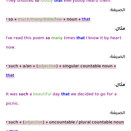
They shouted
so
loudly
that
everybody heard them.
الصيغة:
• so +
much/many/little/few
+ noun +
that
مثال
:
I've read this poem
so
many
times
that
I know it by heart
now.
الصيغة:
• such + a/an + (
adjective
) + singular countable noun +
that
مثال
:
It was
such
a
beautiful
day
that
we decided to go for a
picnic.
الصيغة:
• such + (
adjective
) + uncountable / plural countable noun