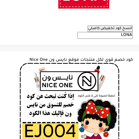
انسخ كود تخفيض كامبلي
كود خصم قوي لكل منتجات موقع نايس ون Nice One