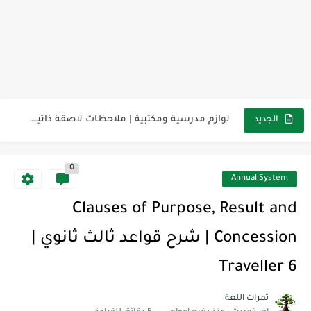
مناهج اللغة الإنجليزية, جميع المراحل Super Goal, Mega Goal
كل خطأ درس، وكل درس خطوة نحو النجاح
لوازم مدرسية ومكتبية | ملاحظات لاصقة ذاتية على شكل قلب...
الجديد
مجموعة واحدة من 7 قطع من القرطاسية الجميلة
0
The Winter Surprise
Annual System
أفضل أكواد خصم تفيدك عند التسوق Discount Codes That Help...
Clauses of Purpose, Result and
أهمية تعلم قواعد اللغة الإنجليزية | مكونات الجملة في اللغة...
Concession | شرح قواعد ثالث ثانوي |
شرح قسم القراءة لكل وحدات الكتاب Super Goal 3 -...
Traveller 6
شرح قسم القراءة لكل وحدات الكتاب Super Goal 3 -...
ثمرات اللغة