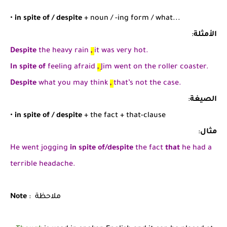
•
in spite of / despite
+ noun / -ing form / what...
الأمثلة
:
Despite
the heavy rain
,
it was very hot.
In spite of
feeling afraid
,
Jim went on the roller coaster.
Despite
what you may think
,
that’s not the case.
الصيغة
:
•
in spite of / despite
+ the fact + that-clause
مثال
:
He went jogging
in spite of/despite
the fact
that
he had a
terrible headache.
: ملاحظة
Note