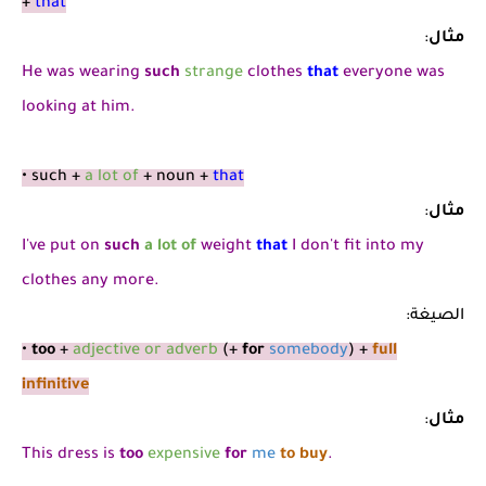
+
that
مثال
:
He was wearing
such
strange
clothes
that
everyone was
looking at him.
• such +
a lot of
+ noun +
that
مثال
:
I've put on
such
a lot of
weight
that
I don't fit into my
clothes any more.
الصيغة:
•
too
+
adjective or adverb
(+
for
somebody
) +
full
infinitive
مثال
:
This dress is
too
expensive
for
me
to buy
.