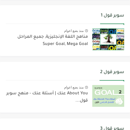
سوبر قول 1
منذ بضع اعوام
مناهج اللغة الإنجليزية, جميع المراحل
Super Goal, Mega Goal
سوبر قول 2
منذ بضع اعوام
About You عنك | أسئلة عنك - منهج سوبر
قول...
سوبر قول 3