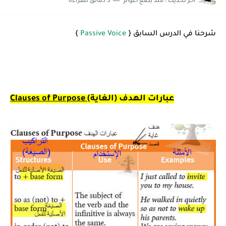
اخر تحديث :
منذ بضع اعوام
5 دقائق للقراءة
شرح قسم القراءة لكل وحدات الكتاب Super Goal 3 -...
شرحنا في الدرس السابق {
Passive Voice
}
عبارات الهدف (الغاية)
Clauses of Purpose