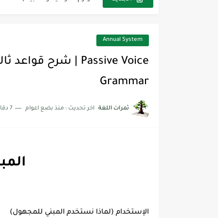
مجموعة واحدة من 7 قطع من القرطاسية الجميلة
The Winter Surprise
Annual System
أفضل أكواد خصم تفيدك عند التسوق t Codes That Help
أهمية تعلم قواعد اللغة الإنجليز
Grammar
شرح قسم القراءة لكل وحدات الكتاب r Goal 3
ثمرات اللغة
اخر تحديث :
منذ بضع اعوام
7 دقائق للقراءة
شرح قسم القراءة لكل وحدات الكتاب r Goal 3
شرح قسم القراءة لكل وحدات الكتاب r Goal 3
e Voice I
الإستخدام (لماذا نستخدم المبني للمجهول)