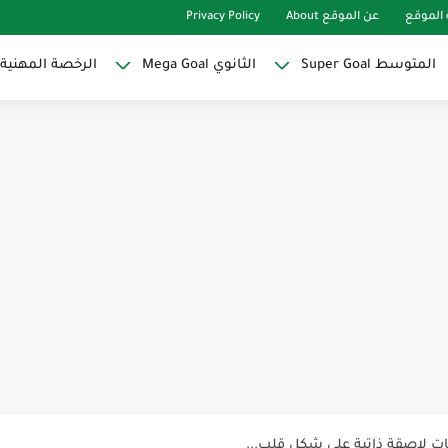
الموقع
عن الموقع About
Privacy Policy
المتوسط Super Goal
الثانوي Mega Goal
الرخصة المهنية
Super Goal
حو النجاح
ات لاصقة ذاتية على شكل قلب...