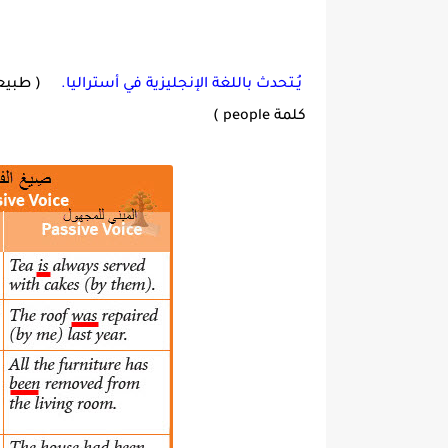
يُـتحدث باللغة الإنجليزية في أستراليا.
( طبيعي 
كلمة people )