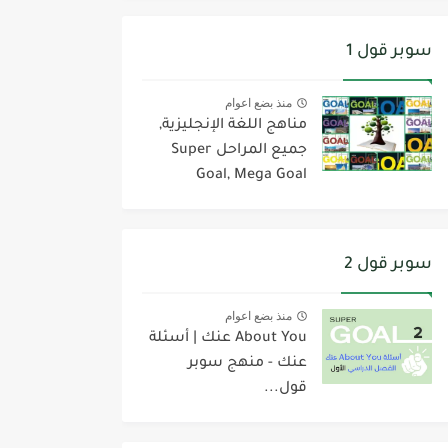
سوبر قول 1
منذ بضع اعوام
مناهج اللغة الإنجليزية,
جميع المراحل Super
Goal, Mega Goal
سوبر قول 2
منذ بضع اعوام
About You عنك | أسئلة
عنك - منهج سوبر
قول...