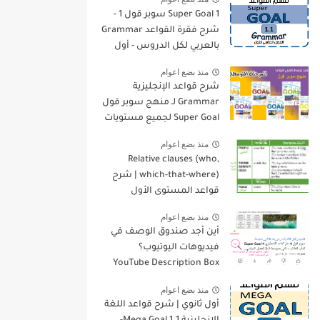
Super Goal 1 سوبر قول 1 -
شرح فقرة القواعد Grammar
بالعربي لكل الدروس - أول
متوسط, الفصل الدراسي
منذ بضع اعوام
الأول
شرح قواعد الإنجليزية
Grammar لـ منهج سوبر قول
Super Goal لجميع مستويات
المرحلة المتوسطة
منذ بضع اعوام
Relative clauses (who,
which-that-where) | شرح
قواعد المستوى الأول
للمرحلة الثانوية
منذ بضع اعوام
أين أجد صندوق الوصف في
فيديوهات اليوتيوب؟
YouTube Description Box
منذ بضع اعوام
أول ثانوي | شرح قواعد اللغة