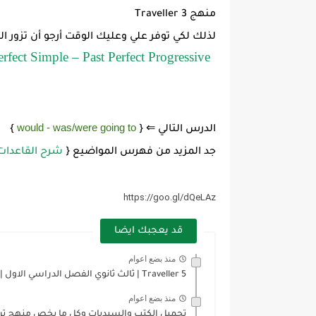
منهج Traveller 3
لذلك لكي توفر علي وعليك الوقت أرجو أن تزور الر
erfect Simple – Past Perfect Progressive
would - was/were going to
الدرس التالي ⇐ {
}
جد المزيد من فهرس المواضيع {
شرح القاعدات Grammar من كتاب veller5
https://goo.gl/dQeLAz
قد يعجبك ايضا
منذ بضع اعوام
Traveller 5 | ثالث ثانوي الفصل الدراسي الاول | Collocations...
منذ بضع اعوام
تحميل الكتب والسيديات وكل ما يخص منهج ترا