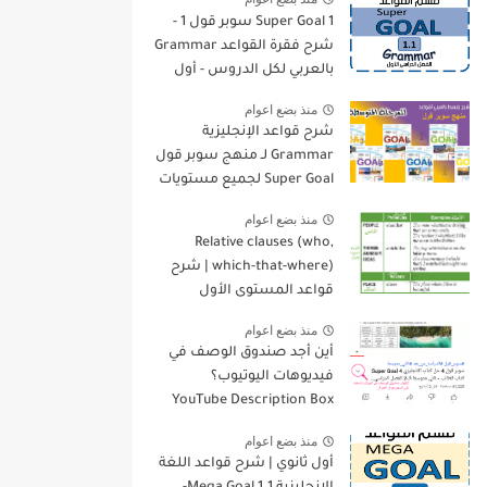
Super Goal 1 سوبر قول 1 -
شرح فقرة القواعد Grammar
بالعربي لكل الدروس - أول
متوسط, الفصل الدراسي
منذ بضع اعوام
الأول
شرح قواعد الإنجليزية
Grammar لـ منهج سوبر قول
Super Goal لجميع مستويات
المرحلة المتوسطة
منذ بضع اعوام
Relative clauses (who,
which-that-where) | شرح
قواعد المستوى الأول
للمرحلة الثانوية
منذ بضع اعوام
أين أجد صندوق الوصف في
فيديوهات اليوتيوب؟
YouTube Description Box
منذ بضع اعوام
أول ثانوي | شرح قواعد اللغة