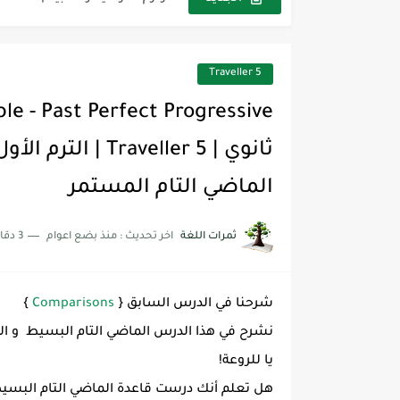
مجموعة واحدة من 7 قطع من القرطاسية الجميلة
The Winter Surprise
Traveller 5
أفضل أكواد خصم تفيدك عند التسوق t Codes That Help
أهمية تعلم قواعد اللغة الإنجليز
شرح قسم القراءة لكل وحدات الكتاب r Goal 3
الماضي التام المستمر
شرح قسم القراءة لكل وحدات الكتاب r Goal 3
شرح قسم القراءة لكل وحدات الكتاب r Goal 3
ثمرات اللغة
اخر تحديث :
منذ بضع اعوام
3 دقائق للقراءة
شرحنا في الدرس السابق {
Comparisons
}
نشرح في هذا الدرس الماضي التام البسيط و ال
يا للروعة!
هل تعلم أنك درست قاعدة الماضي التام البسيط 