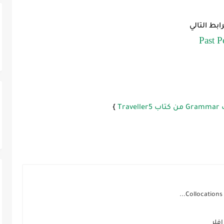
ابط التالي
P
as
t P
Tra
}
فلر