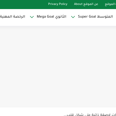
الموقع
عن الموقع About
Privacy Policy
المتوسط Super Goal
الثانوي Mega Goal
الرخصة المهنية
Super Goal
حو النجاح
ات لاصقة ذاتية على شكل قلب...