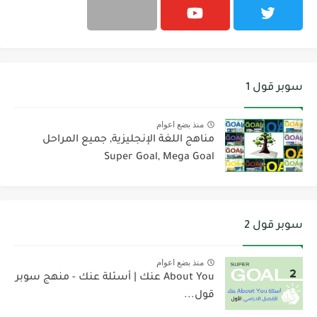
سوبر قول 1
منذ بضع اعوام
مناهج اللغة الإنجليزية, جميع المراحل
Super Goal, Mega Goal
سوبر قول 2
منذ بضع اعوام
About You عنك | أسئلة عنك - منهج سوبر
قول...