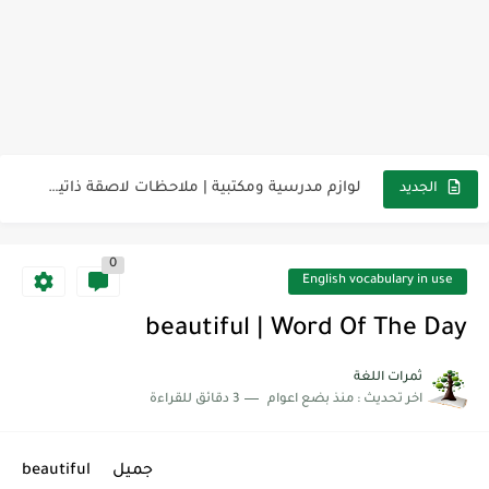
مناهج اللغة الإنجليزية, جميع المراحل Super Goal, Mega Goal
كل خطأ درس، وكل درس خطوة نحو النجاح
لوازم مدرسية ومكتبية | ملاحظات لاصقة ذاتية على شكل قلب...
الجديد
مجموعة واحدة من 7 قطع من القرطاسية الجميلة
0
The Winter Surprise
English vocabulary in use
أفضل أكواد خصم تفيدك عند التسوق Discount Codes That Help...
beautiful | Word Of The Day
أهمية تعلم قواعد اللغة الإنجليزية | مكونات الجملة في اللغة...
ثمرات اللغة
اخر تحديث :
منذ بضع اعوام
3 دقائق للقراءة
شرح قسم القراءة لكل وحدات الكتاب Super Goal 3 -...
شرح قسم القراءة لكل وحدات الكتاب Super Goal 3 -...
beautiful جميل