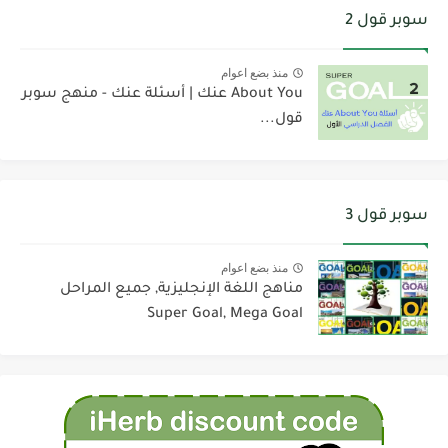
سوبر قول 2
منذ بضع اعوام
About You عنك | أسئلة عنك - منهج سوبر
قول...
سوبر قول 3
منذ بضع اعوام
مناهج اللغة الإنجليزية, جميع المراحل
Super Goal, Mega Goal