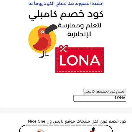
انسخ كود تخفيض كامبلي
كود خصم قوي لكل منتجات موقع نايس ون Nice One