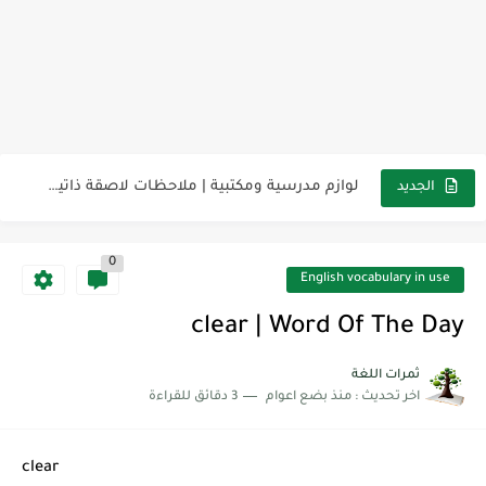
مناهج اللغة الإنجليزية, جميع المراحل Super Goal, Mega Goal
كل خطأ درس، وكل درس خطوة نحو النجاح
لوازم مدرسية ومكتبية | ملاحظات لاصقة ذاتية على شكل قلب...
الجديد
مجموعة واحدة من 7 قطع من القرطاسية الجميلة
0
The Winter Surprise
English vocabulary in use
أفضل أكواد خصم تفيدك عند التسوق Discount Codes That Help...
clear | Word Of The Day
أهمية تعلم قواعد اللغة الإنجليزية | مكونات الجملة في اللغة...
ثمرات اللغة
اخر تحديث :
منذ بضع اعوام
3 دقائق للقراءة
شرح قسم القراءة لكل وحدات الكتاب Super Goal 3 -...
شرح قسم القراءة لكل وحدات الكتاب Super Goal 3 -...
clear