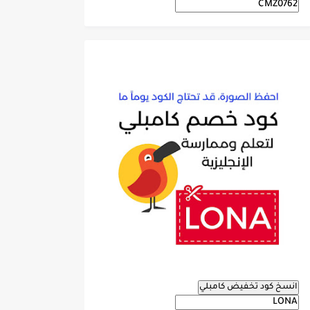
انسخ كود تخفيض كامبلي