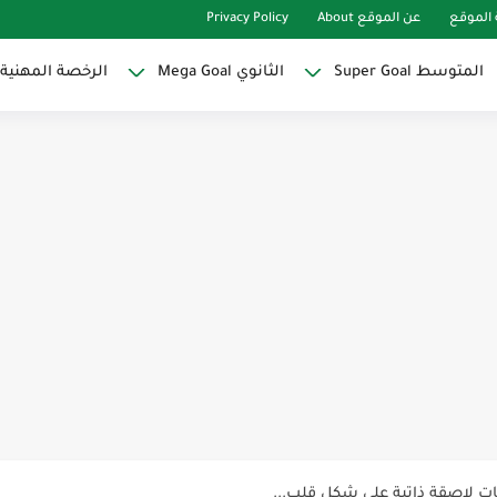
الموقع
عن الموقع About
Privacy Policy
المتوسط Super Goal
الثانوي Mega Goal
الرخصة المهنية
Super Goal
حو النجاح
ات لاصقة ذاتية على شكل قلب...