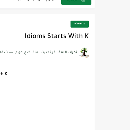
مجموعة واحدة من 7 قطع من القرطاسية الجميلة
The Winter Surprise
idioms
أفضل أكواد خصم تفيدك عند التسوق t Codes That Help
Idioms Starts With K
أهمية تعلم قواعد اللغة الإنجليز
ثمرات اللغة
اخر تحديث :
منذ بضع اعوام
3 دقائق للقراءة
شرح قسم القراءة لكل وحدات الكتاب r Goal 3
شرح قسم القراءة لكل وحدات الكتاب r Goal 3
th K
شرح قسم القراءة لكل وحدات الكتاب r Goal 3