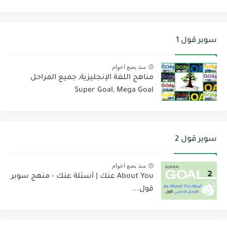
سوبر قول 1
منذ بضع اعوام
مناهج اللغة الإنجليزية, جميع المراحل
Super Goal, Mega Goal
سوبر قول 2
منذ بضع اعوام
About You عنك | أسئلة عنك - منهج سوبر
قول...