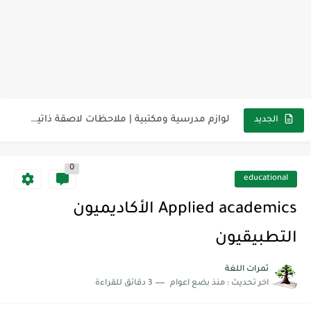
مناهج اللغة الإنجليزية, جميع المراحل Super Goal, Mega Goal
كل خطأ درس، وكل درس خطوة نحو النجاح
لوازم مدرسية ومكتبية | ملاحظات لاصقة ذاتية على شكل قلب...
الجديد
مجموعة واحدة من 7 قطع من القرطاسية الجميلة
0
The Winter Surprise
educational
أفضل أكواد خصم تفيدك عند التسوق Discount Codes That Help...
Applied academics الأكاديميون
أهمية تعلم قواعد اللغة الإنجليزية | مكونات الجملة في اللغة...
التطبيقيون
شرح قسم القراءة لكل وحدات الكتاب Super Goal 3 -...
ثمرات اللغة
اخر تحديث :
منذ بضع اعوام
3 دقائق للقراءة
شرح قسم القراءة لكل وحدات الكتاب Super Goal 3 -...