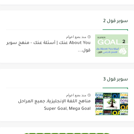
سوبر قول 2
منذ بضع اعوام
About You عنك | أسئلة عنك - منهج سوبر
قول...
سوبر قول 3
منذ بضع اعوام
مناهج اللغة الإنجليزية, جميع المراحل
Super Goal, Mega Goal