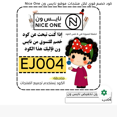
كود خصم قوي لكل منتجات موقع نايس ون Nice One
انسخ كوبون تخفيض نايس ون