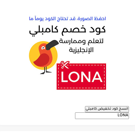
انسخ كود تخفيض كامبلي