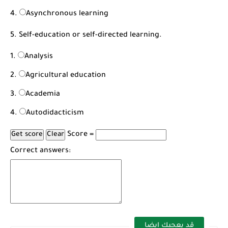
Asynchronous learning
5. Self-education or self-directed learning.
Analysis
Agricultural education
Academia
Autodidacticism
Score =
Correct answers:
قد يعجبك ايضا