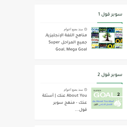
سوبر قول 1
منذ بضع اعوام
مناهج اللغة الإنجليزية,
جميع المراحل Super
Goal, Mega Goal
سوبر قول 2
منذ بضع اعوام
About You عنك | أسئلة
عنك - منهج سوبر
قول...