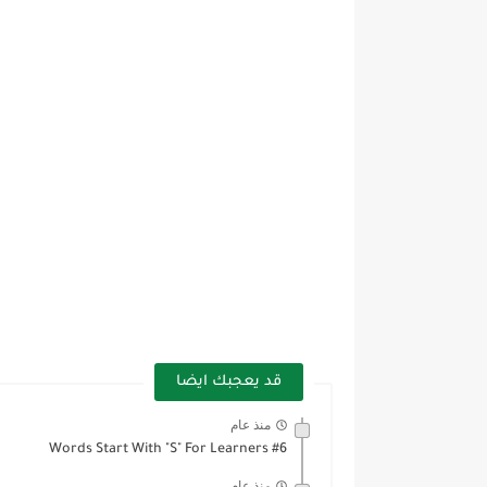
قد يعجبك ايضا
منذ عام
Words Start With "S" For Learners #6
منذ عام