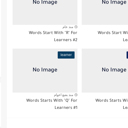
منذ عام
Words Start With "R" For
Words Start Wi
Learners #2
Le
learner
منذ بضع اعوام
Words Starts With "Q" For
Words Starts Wi
Learners #1
Le