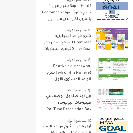
Super Goal 1 سوبر قول 1 -
شرح فقرة القواعد Grammar
بالعربي لكل الدروس - أول
متوسط, الفصل الدراسي
منذ بضع اعوام
الأول
شرح قواعد الإنجليزية
Grammar لـ منهج سوبر قول
Super Goal لجميع مستويات
المرحلة المتوسطة
منذ بضع اعوام
Relative clauses (who,
which-that-where) | شرح
قواعد المستوى الأول
للمرحلة الثانوية
منذ بضع اعوام
أين أجد صندوق الوصف في
فيديوهات اليوتيوب؟
YouTube Description Box
منذ بضع اعوام
أول ثانوي | شرح قواعد اللغة