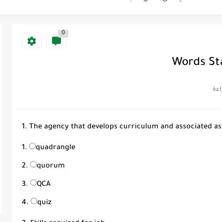
0
Discoun...
Words Sta
ية | مكونات الجملة في اللغة...
Supe -...
Supe -...
1. The agency that develops curriculum and associated as
Supe -...
quadrangle
quorum
QCA
quiz