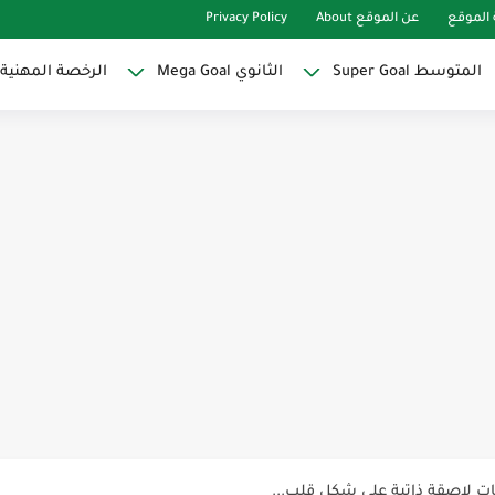
الموقع
عن الموقع About
Privacy Policy
المتوسط Super Goal
الثانوي Mega Goal
الرخصة المهنية
Super Goal
حو النجاح
ات لاصقة ذاتية على شكل قلب...