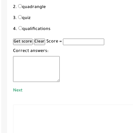
quadrangle
quiz
qualifications
Score =
Correct answers:
Next