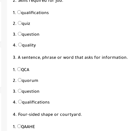
2. Skills required for job.
qualifications
quiz
question
quality
3. A sentence, phrase or word that asks for information.
QCA
quorum
question
qualifications
4. Four-sided shape or courtyard.
QAAHE