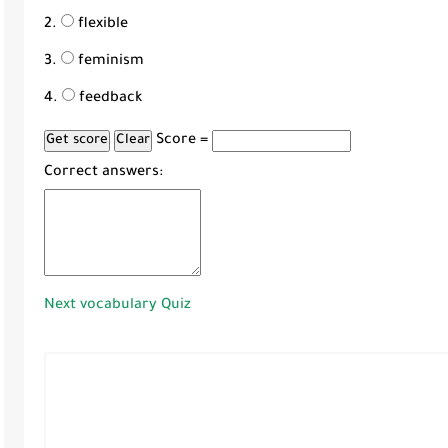
flexible
feminism
feedback
Score =
Correct answers:
Next vocabulary Quiz