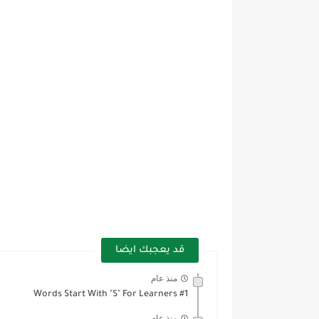
قد يعجبك ايضا
منذ عام
Words Start With "S" For Learners #1
منذ عام