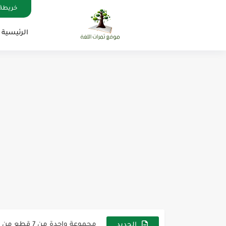
خريطة 
الرئيسية
مناهج اللغة الإنجليزية, جميع المراحل , Mega Goal
كل خطأ درس، وكل درس خطوة ن
لوازم مدرسية ومكتبية | ملاحظ
مجموعة واحدة من 7 قطع من القرطاسية الجميلة
الجديد