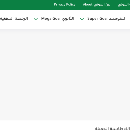
الموقع
عن الموقع About
Privacy Policy
المتوسط Super Goal
الثانوي Mega Goal
الرخصة المهنية
Super Goal
حو النجاح
ات لاصقة ذاتية على شكل قلب...