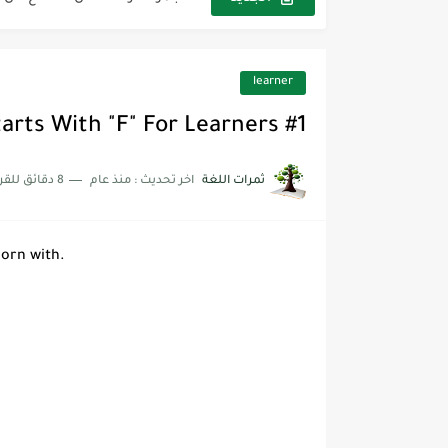
The Winter Surprise
أفضل أكواد خصم تفيدك عند التسوق t Codes That Help
learner
أهمية تعلم قواعد اللغة الإنجليز
arts With "F" For Learners #1
شرح قسم القراءة لكل وحدات الكتاب r Goal 3
ثمرات اللغة
اخر تحديث :
منذ عام
8 دقائق للقراءة
شرح قسم القراءة لكل وحدات الكتاب r Goal 3
شرح قسم القراءة لكل وحدات الكتاب r Goal 3
born with.