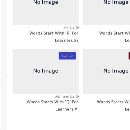
منذ عام
Words Start With "R" For
Words Start Wi
Learners #2
Le
learner
منذ بضع اعوام
Words Starts With "Q" For
Words Starts Wi
Learners #1
Le