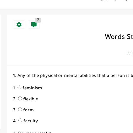
0
Discoun...
ية | مكونات الجملة في اللغة...
Words St
Supe -...
Supe -...
Supe -...
1. Any of the physical or mental abilities that a person is 
feminism
flexible
form
faculty