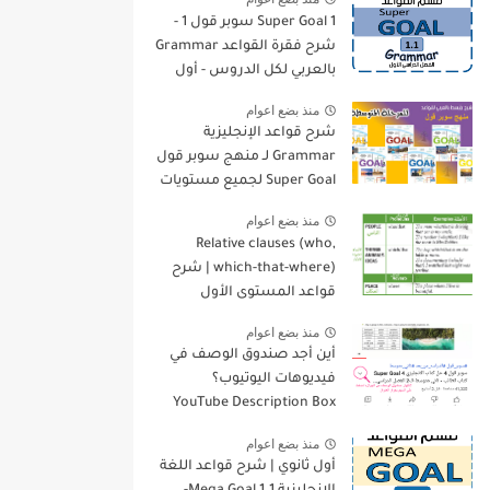
Super Goal 1 سوبر قول 1 -
شرح فقرة القواعد Grammar
بالعربي لكل الدروس - أول
متوسط, الفصل الدراسي
منذ بضع اعوام
الأول
شرح قواعد الإنجليزية
Grammar لـ منهج سوبر قول
Super Goal لجميع مستويات
المرحلة المتوسطة
منذ بضع اعوام
Relative clauses (who,
which-that-where) | شرح
قواعد المستوى الأول
للمرحلة الثانوية
منذ بضع اعوام
أين أجد صندوق الوصف في
فيديوهات اليوتيوب؟
YouTube Description Box
منذ بضع اعوام
أول ثانوي | شرح قواعد اللغة