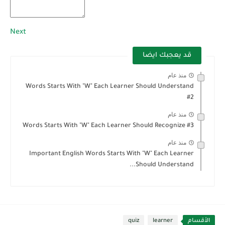
Next
قد يعجبك ايضا
منذ عام
Words Starts With "W" Each Learner Should Understand
#2
منذ عام
Words Starts With "W" Each Learner Should Recognize #3
منذ عام
Important English Words Starts With "W" Each Learner
Should Understand...
الأقسام
learner
quiz