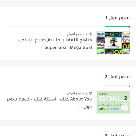
سوبر قول 1
منذ بضع اعوام
مناهج اللغة الإنجليزية, جميع المراحل
Super Goal, Mega Goal
سوبر قول 2
منذ بضع اعوام
About You عنك | أسئلة عنك - منهج سوبر
قول...