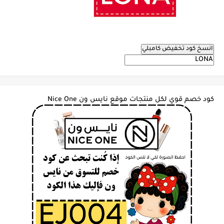
انسخ كود تخفيض كامبلي
كود خصم قوي لكل منتجات موقع نايس ون Nice One