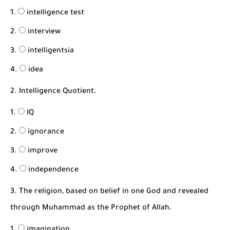
شرح قسم القراءة لكل وحدات الكتاب Super Goal 3 -...
intelligence test
interview
intelligentsia
idea
2. Intelligence Quotient.
IQ
ignorance
improve
independence
3. The religion, based on belief in one God and revealed
through Muhammad as the Prophet of Allah.