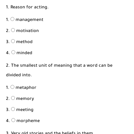
شرح قسم القراءة لكل وحدات الكتاب Super Goal 3 -...
1. Reason for acting.
management
motivation
method
minded
2. The smallest unit of meaning that a word can be
divided into.
metaphor
memory
meeting
morpheme