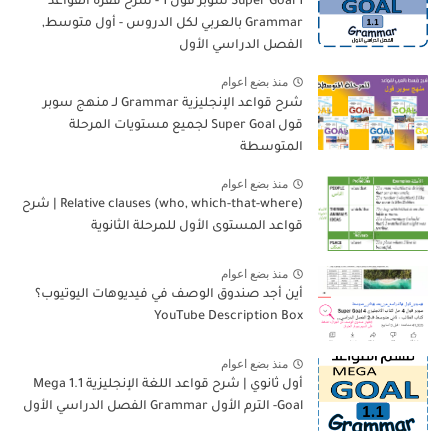
Super Goal 1 سوبر قول 1 - شرح فقرة القواعد
Grammar بالعربي لكل الدروس - أول متوسط,
الفصل الدراسي الأول
منذ بضع اعوام
شرح قواعد الإنجليزية Grammar لـ منهج سوبر
قول Super Goal لجميع مستويات المرحلة
المتوسطة
منذ بضع اعوام
Relative clauses (who, which-that-where) | شرح
قواعد المستوى الأول للمرحلة الثانوية
منذ بضع اعوام
أين أجد صندوق الوصف في فيديوهات اليوتيوب؟
YouTube Description Box
منذ بضع اعوام
أول ثانوي | شرح قواعد اللغة الإنجليزية 1.1 Mega
Goal- الترم الأول Grammar الفصل الدراسي الأول