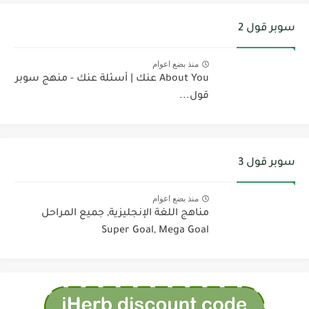
سوبر قول 2
منذ بضع اعوام
About You عنك | أسئلة عنك - منهج سوبر
قول...
سوبر قول 3
منذ بضع اعوام
مناهج اللغة الإنجليزية, جميع المراحل
Super Goal, Mega Goal