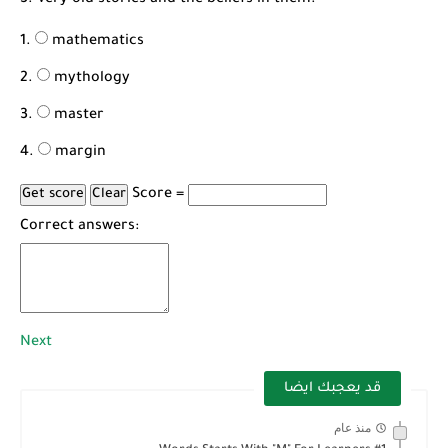
3. Very old stories and the beliefs in them.
mathematics
mythology
master
margin
Score =
Correct answers:
Next
قد يعجبك ايضا
منذ عام