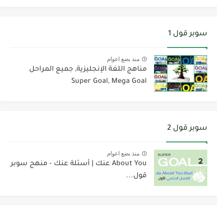
سوبر قول 1
منذ بضع اعوام
مناهج اللغة الإنجليزية, جميع المراحل
Super Goal, Mega Goal
سوبر قول 2
منذ بضع اعوام
About You عنك | أسئلة عنك - منهج سوبر
قول...