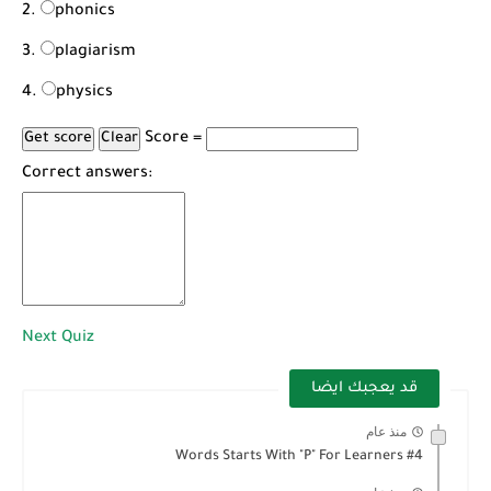
phonics
plagiarism
physics
Score =
Correct answers:
Next Quiz
قد يعجبك ايضا
منذ عام
Words Starts With "P" For Learners #4