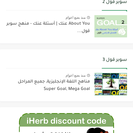
سوبر قول 2
منذ بضع اعوام
About You عنك | أسئلة عنك - منهج سوبر
قول...
سوبر قول 3
منذ بضع اعوام
مناهج اللغة الإنجليزية, جميع المراحل
Super Goal, Mega Goal