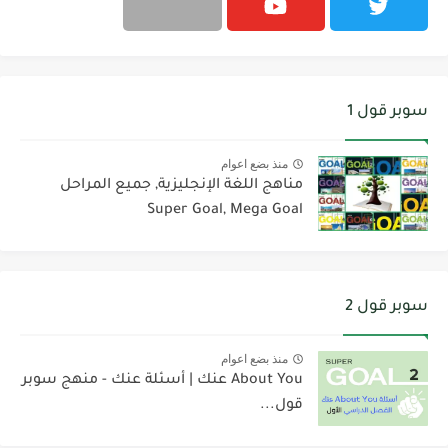
سوبر قول 1
منذ بضع اعوام
مناهج اللغة الإنجليزية, جميع المراحل
Super Goal, Mega Goal
سوبر قول 2
منذ بضع اعوام
About You عنك | أسئلة عنك - منهج سوبر
قول...