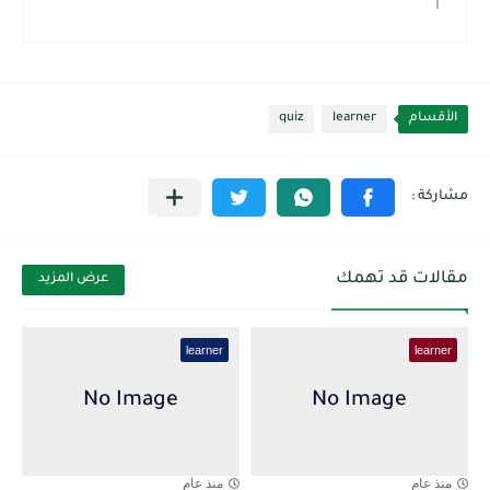
الأقسام
learner
quiz
مقالات قد تهمك
عرض المزيد
learner
learner
منذ عام
منذ عام