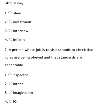
شرح قسم القراءة لكل وحدات الكتاب Super Goal 3 -...
official way.
Islam
investment
interview
inform
2. A person whose job is to visit schools to check that
rules are being obeyed and that standards are
acceptable.
inspector
infant
imagination
IQ