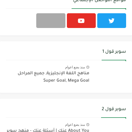
مواقع التواصل الإجتماعي
سوبر قول 1
منذ بضع اعوام
مناهج اللغة الإنجليزية, جميع المراحل
Super Goal, Mega Goal
سوبر قول 2
منذ بضع اعوام
About You عنك | أسئلة عنك - منهج سوبر