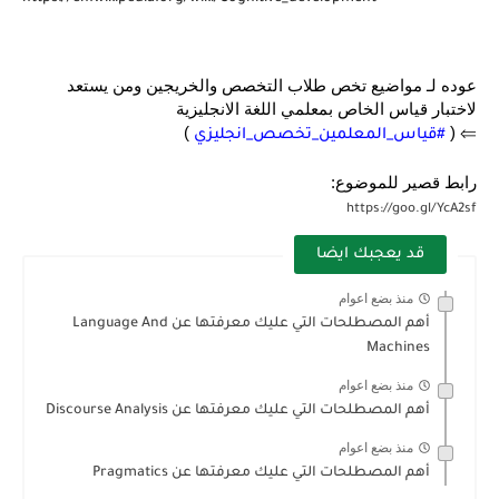
عوده لـ مواضيع تخص طلاب التخصص والخريجين ومن يستعد
لاختبار قياس الخاص بمعلمي اللغة الانجليزية
)
⇐ (
#قياس_المعلمين_تخصص_انجليزي
رابط قصير للموضوع:
https://goo.gl/YcA2sf
قد يعجبك ايضا
منذ بضع اعوام
أهم المصطلحات التي عليك معرفتها عن Language And
Machines
منذ بضع اعوام
أهم المصطلحات التي عليك معرفتها عن Discourse Analysis
منذ بضع اعوام
أهم المصطلحات التي عليك معرفتها عن Pragmatics