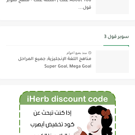
About You عنك | أسئلة عنك - منهج سوبر
قول...
سوبر قول 3
منذ بضع اعوام
مناهج اللغة الإنجليزية, جميع المراحل
Super Goal, Mega Goal