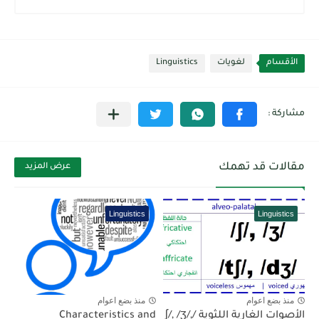
الأقسام
لغويات
Linguistics
مقالات قد تهمك
عرض المزيد
Linguistics
Linguistics
منذ بضع اعوام
منذ بضع اعوام
الأصوات الغارية اللثوية /ʃ/, /ʒ/,
Characteristics and