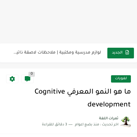
مناهج اللغة الإنجليزية, جميع المراحل Super Goal, Mega Goal
كل خطأ درس، وكل درس خطوة نحو النجاح
لوازم مدرسية ومكتبية | ملاحظات لاصقة ذاتية على شكل قلب...
الجديد
مجموعة واحدة من 7 قطع من القرطاسية الجميلة
The Winter Surprise
0
لغويات
أفضل أكواد خصم تفيدك عند التسوق Discount Codes That Help...
ما هو النمو المعرفي Cognitive
أهمية تعلم قواعد اللغة الإنجليزية | مكونات الجملة في اللغة...
development
شرح قسم القراءة لكل وحدات الكتاب Super Goal 3 -...
شرح قسم القراءة لكل وحدات الكتاب Super Goal 3 -...
ثمرات اللغة
اخر تحديث :
منذ بضع اعوام
3 دقائق للقراءة
شرح قسم القراءة لكل وحدات الكتاب Super Goal 3 -...