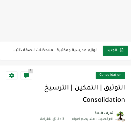
مناهج اللغة الإنجليزية, جميع المراحل Super Goal, Mega Goal
كل خطأ درس، وكل درس خطوة نحو النجاح
لوازم مدرسية ومكتبية | ملاحظات لاصقة ذاتية على شكل قلب...
الجديد
مجموعة واحدة من 7 قطع من القرطاسية الجميلة
1
The Winter Surprise
Consolidation
أفضل أكواد خصم تفيدك عند التسوق Discount Codes That Help...
التوثيق | التمكين | الترسيخ
أهمية تعلم قواعد اللغة الإنجليزية | مكونات الجملة في اللغة...
Consolidation
شرح قسم القراءة لكل وحدات الكتاب Super Goal 3 -...
ثمرات اللغة
اخر تحديث :
منذ بضع اعوام
3 دقائق للقراءة
شرح قسم القراءة لكل وحدات الكتاب Super Goal 3 -...