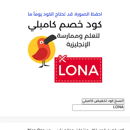
انسخ كود تخفيض كامبلي