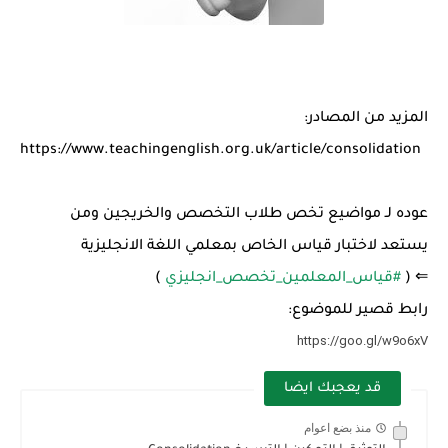
المزيد من المصادر:
https://www.teachingenglish.org.uk/article/consolidation
عوده لـ مواضيع تخص طلاب التخصص والخريجين ومن
يستعد لاختبار قياس الخاص بمعلمي اللغة الانجليزية
⇐ (
#قياس_المعلمين_تخصص_انجليزي
)
رابط قصير للموضوع:
https://goo.gl/w9o6xV
قد يعجبك ايضا
منذ بضع اعوام