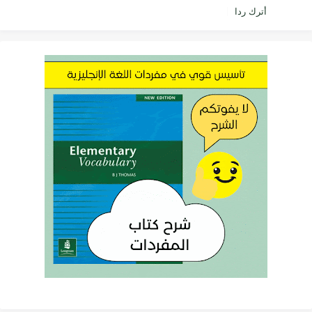
أترك ردا