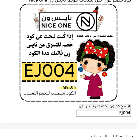
كود خصم قوي لكل منتجات موقع نايس ون Nice One
انسخ كوبون تخفيض نايس ون
شرح كتاب المفردات