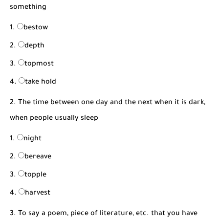
شرح قسم القراءة لكل وحدات الكتاب Super Goal 3 -...
something
bestow
depth
topmost
take hold
2. The time between one day and the next when it is dark,
when people usually sleep
night
bereave
topple
harvest
3. To say a poem, piece of literature, etc. that you have