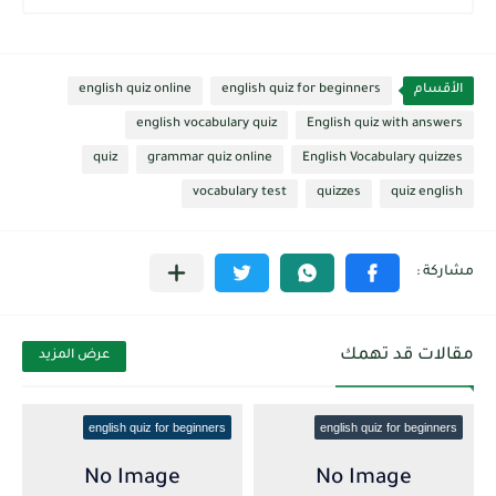
الأقسام
english quiz for beginners
english quiz online
english vocabulary quiz
English quiz with answers
quiz
grammar quiz online
English Vocabulary quizzes
vocabulary test
quizzes
quiz english
مقالات قد تهمك
عرض المزيد
english quiz for beginners
english quiz for beginners