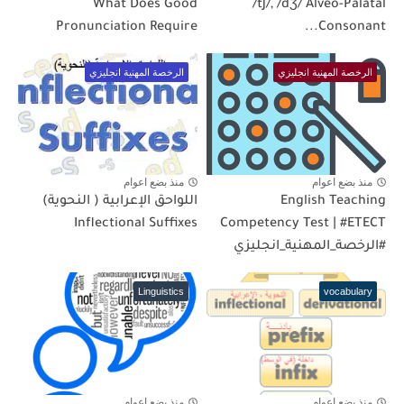
What Does Good
/tʃ/, /dʒ/ Alveo-Palatal
Pronunciation Require
Consonant...
الرخصة المهنية انجليزي
الرخصة المهنية انجليزي
منذ بضع اعوام
منذ بضع اعوام
English Teaching
اللواحق الإعرابية ( النحوية)
Inflectional Suffixes
Competency Test | #ETECT
#الرخصة_المهنية_انجليزي
Linguistics
vocabulary
منذ بضع اعوام
منذ بضع اعوام