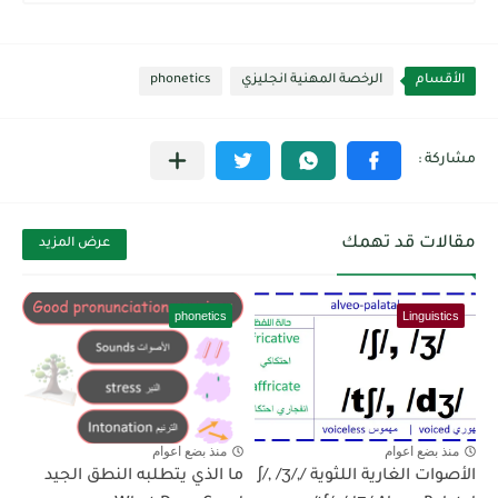
الأقسام
الرخصة المهنية انجليزي
phonetics
مقالات قد تهمك
عرض المزيد
phonetics
Linguistics
منذ بضع اعوام
منذ بضع اعوام
الأصوات الغارية اللثوية /ʃ/, /ʒ/,
ما الذي يتطلبه النطق الجيد