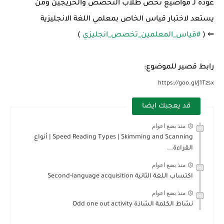
عوده لـ مواضيع تخص طلاب التخصص والخريجين ومن
يستعد لاختبار قياس الخاص بمعلمي اللغة الانجليزية
⇐ (
#قياس_المعلمين_تخصص_انجليزي
)
رابط قصير للموضوع:
https://goo.gl/J1Tzsx
قد يعجبك ايضا
منذ بضع اعوام
Speed Reading Types | Skimming and Scanning | أنواع
القراءة...
منذ بضع اعوام
اكتساب اللغة الثانية Second-language acquisition
منذ بضع اعوام
نشاط الكلمة الشاذة Odd one out activity