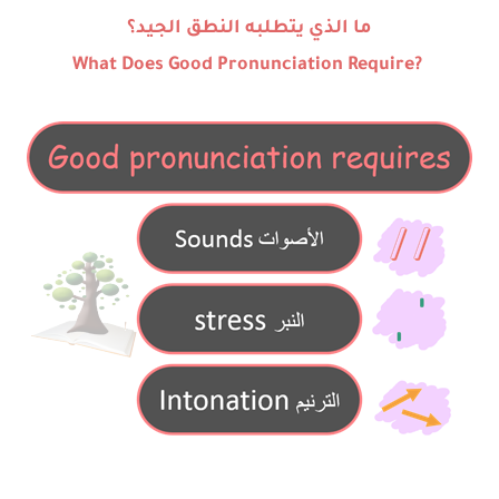
شرح قسم القراءة لكل وحدات الكتاب Super Goal 3 -...
ما الذي يتطلبه النطق الجيد؟
?What Does Good Pronunciation Require