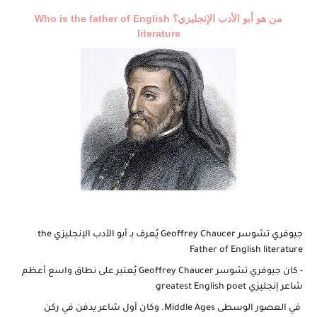
شرح قسم القراءة لكل وحدات الكتاب Super Goal 3 -...
من هو أبو الأدب الإنجليزي؟
Who is the father of English
literature
جيوفري تشوسر Geoffrey Chaucer يُعرف بـ أبو الأدب الإنجليزي the
Father of English literature
- كان جيوفري تشوسر Geoffrey Chaucer يُعتبر على نطاق واسع أعظم
شاعر إنجليزي greatest English poet
في العصور الوسطى Middle Ages. وكان أول شاعر يدفن في ركن