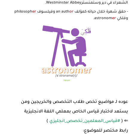
الشعراء في دير وستمنسترWestminster Abbey.
- حقق شهرة خلال حياته كمؤلف an auth
or
وفيلسوف philosoph
er
وفلكي astronom
er
.
عوده لـ مواضيع تخص طلاب التخصص والخريجين ومن
يستعد لاختبار قياس الخاص بمعلمي اللغة الانجليزية
⇐ (
#قياس_المعلمين_تخصص_انجليزي
)
رابط مختصر للموضوع: