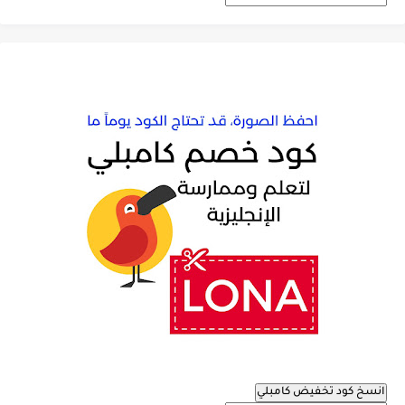
انسخ كود تخفيض كامبلي