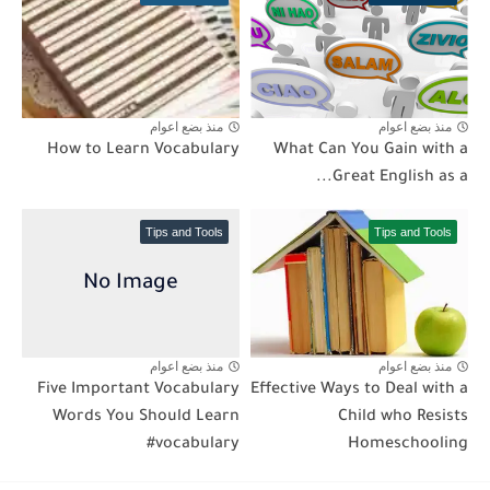
منذ بضع اعوام
منذ بضع اعوام
How to Learn Vocabulary
What Can You Gain with a
Great English as a...
Tips and Tools
Tips and Tools
منذ بضع اعوام
منذ بضع اعوام
Five Important Vocabulary
Effective Ways to Deal with a
Words You Should Learn
Child who Resists
#vocabulary
Homeschooling