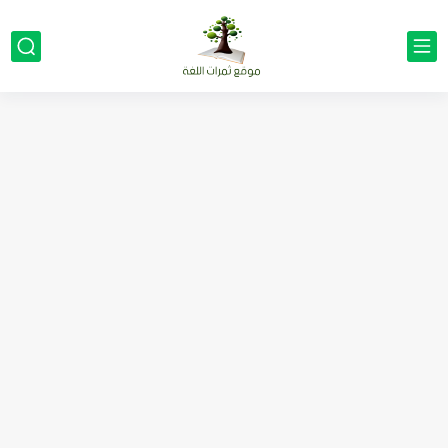
مناهج اللغة الإنجليزية, جميع المراحل Super Goal, Mega Goal