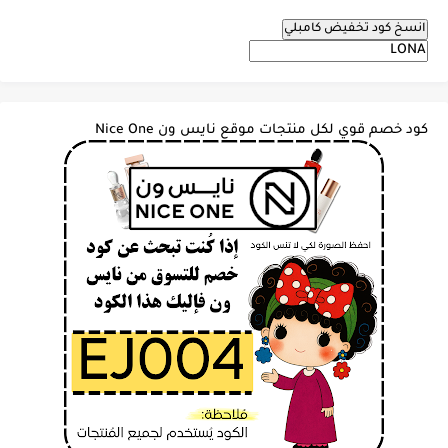
انسخ كود تخفيض كامبلي
كود خصم قوي لكل منتجات موقع نايس ون Nice One