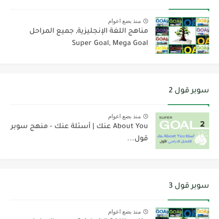
منذ بضع اعوام
مناهج اللغة الإنجليزية, جميع المراحل
Super Goal, Mega Goal
سوبر قول 2
منذ بضع اعوام
About You عنك | أسئلة عنك - منهج سوبر
قول...
سوبر قول 3
منذ بضع اعوام