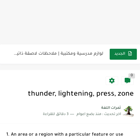
مناهج اللغة الإنجليزية, جميع المراحل Super Goal, Mega Goal
كل خطأ درس، وكل درس خطوة نحو النجاح
لوازم مدرسية ومكتبية | ملاحظات لاصقة ذاتية على شكل قلب...
الجديد
مجموعة واحدة من 7 قطع من القرطاسية الجميلة
0
The Winter Surprise
أفضل أكواد خصم تفيدك عند التسوق Discount Codes That Help...
thunder, lightening, press, zone
أهمية تعلم قواعد اللغة الإنجليزية | مكونات الجملة في اللغة...
ثمرات اللغة
اخر تحديث :
منذ بضع اعوام
3 دقائق للقراءة
شرح قسم القراءة لكل وحدات الكتاب Super Goal 3 -...
شرح قسم القراءة لكل وحدات الكتاب Super Goal 3 -...
1. An area or a region with a particular feature or use