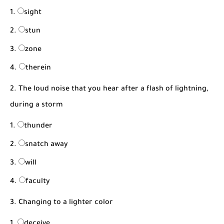
شرح قسم القراءة لكل وحدات الكتاب Super Goal 3 -...
sight
stun
zone
therein
2. The loud noise that you hear after a flash of lightning,
during a storm
thunder
snatch away
will
faculty
3. Changing to a lighter color