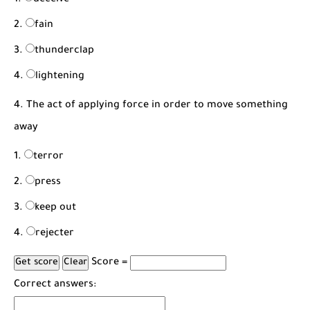
deceive
fain
thunderclap
lightening
4. The act of applying force in order to move something
away
terror
press
keep out
rejecter
Score =
Correct answers: