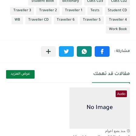
Student Book
dictionary
Class CD3
Class CD2
Traveller 3
Traveller 2
Traveller 1
Tests
Student CD
WB
Traveller CD
Traveller 6
Traveller 5
Traveller 4
Work Book
مقالات قد تهمك
عرض المزيد
Audio
منذ بضع اعوام