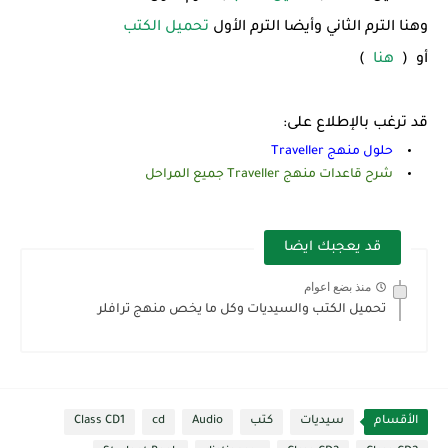
وهنا الترم الثاني وأيضا الترم الأول
تحميل الكتب
أو (
هنا
)
قد ترغب بالإطلاع على:
حلول منهج Traveller
شرح قاعدات منهج Traveller جميع المراحل
قد يعجبك ايضا
منذ بضع اعوام
تحميل الكتب والسيديات وكل ما يخص منهج ترافلر
الأقسام
سيديات
كتب
Audio
cd
Class CD1