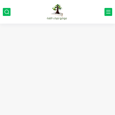
مناهج اللغة الإنجليزية, جميع المراحل Super Goal, Mega Goal
كل خطأ درس، وكل درس خطوة نحو النجاح