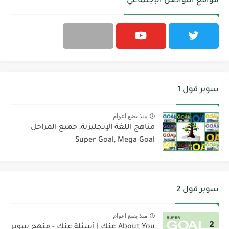
مواقع التواصل الإجتماعي
سوبر قول 1
منذ بضع اعوام
مناهج اللغة الإنجليزية, جميع المراحل
Super Goal, Mega Goal
سوبر قول 2
منذ بضع اعوام
About You عنك | أسئلة عنك - منهج سوبر