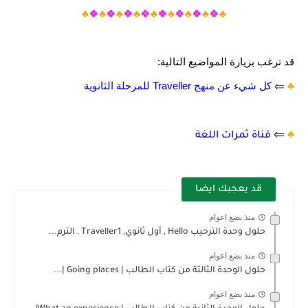
♣️
🍀
♣️
🍀
♣️
🍀
♣️
🍀
♣️
🍀
♣️
🍀
♣️
🍀
♣️
🍀
♣️
قد ترغب بزيارة المواضيع التالية:
♣️
⇐
كل شيء عن منهج Traveller للمرحلة الثانوية
⇐
♣️
قناة ثمرات اللغة
قد يعجبك ايضا
منذ بضع اعوام
حلول وحدة الترحيب Hello , أول ثانوي, Traveller1 , الترم...
منذ بضع اعوام
حلول الوحدة الثالثة من كتاب الطالب | Going places |...
منذ بضع اعوام