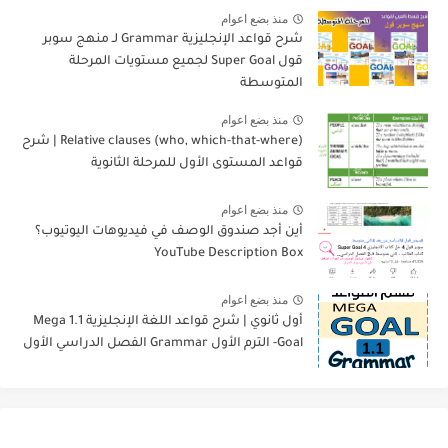
منذ بضع اعوام
شرح قواعد الإنجليزية Grammar لـ منهج سوبر
قول Super Goal لجميع مستويات المرحلة
المتوسطة
منذ بضع اعوام
Relative clauses (who, which-that-where) | شرح
قواعد المستوى الأول للمرحلة الثانوية
منذ بضع اعوام
أين أجد صندوق الوصف في فيديوهات اليوتيوب؟
YouTube Description Box
منذ بضع اعوام
أول ثانوي | شرح قواعد اللغة الإنجليزية 1.1 Mega
Goal- الترم الأول Grammar الفصل الدراسي الأول