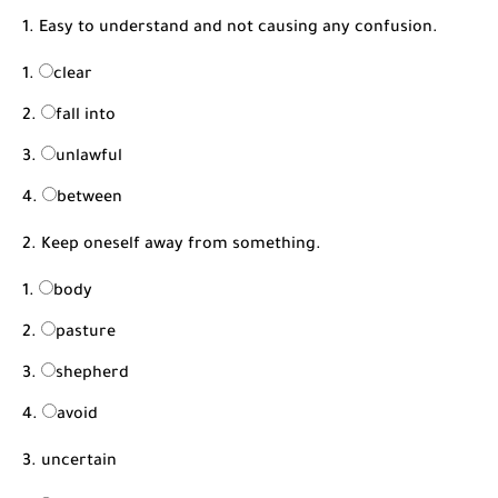
شرح قسم القراءة لكل وحدات الكتاب Super Goal 3 -...
1. Easy to understand and not causing any confusion.
clear
fall into
unlawful
between
2. Keep oneself away from something.
body
pasture
shepherd
avoid
3. uncertain