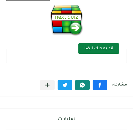
قد يعجبك ايضا
تعليقات