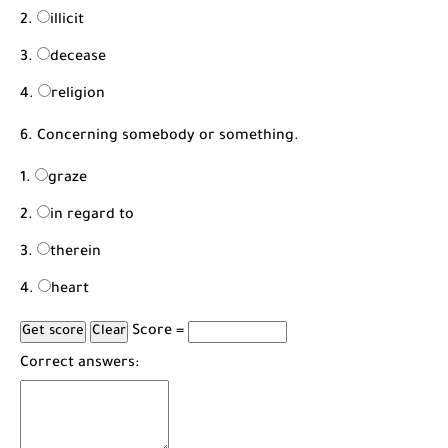
illicit
decease
religion
6. Concerning somebody or something.
graze
in regard to
therein
heart
Score =
Correct answers: