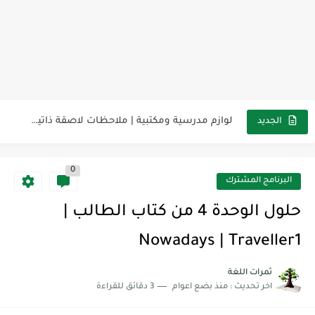
مناهج اللغة الإنجليزية, جميع المراحل Super Goal, Mega Goal
كل خطأ درس، وكل درس خطوة نحو النجاح
لوازم مدرسية ومكتبية | ملاحظات لاصقة ذاتية على شكل قلب...
مجموعة واحدة من 7 قطع من القرطاسية الجميلة
الجديد
The Winter Surprise
0
أفضل أكواد خصم تفيدك عند التسوق Discount Codes That Help...
البرنامج المشترك
أهمية تعلم قواعد اللغة الإنجليزية | مكونات الجملة في اللغة...
حلول الوحدة 4 من كتاب الطالب |
شرح قسم القراءة لكل وحدات الكتاب Super Goal 3 -...
Nowadays | Traveller1
شرح قسم القراءة لكل وحدات الكتاب Super Goal 3 -...
ثمرات اللغة
اخر تحديث :
منذ بضع اعوام
3 دقائق للقراءة
شرح قسم القراءة لكل وحدات الكتاب Super Goal 3 -...