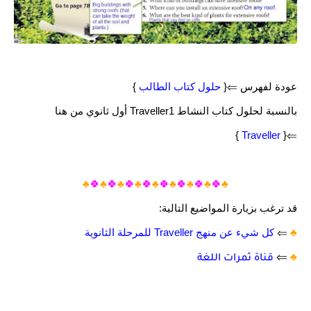
عودة لفهرس ⇐{
حلول كتاب الطالب
}
بالنسبة لحلول كتاب النشاط Traveller1 أول ثانوي من هنا
}
Traveller
⇐{
♣️
♣️
♣️
♣️
♣️
🍀
🍀
♣️
🍀
🍀
♣️
🍀
🍀
♣️
🍀
🍀
♣️
قد ترغب بزيارة المواضيع التالية:
♣️
⇐
كل شيء عن منهج Traveller للمرحلة الثانوية
⇐
♣️
قناة ثمرات اللغة