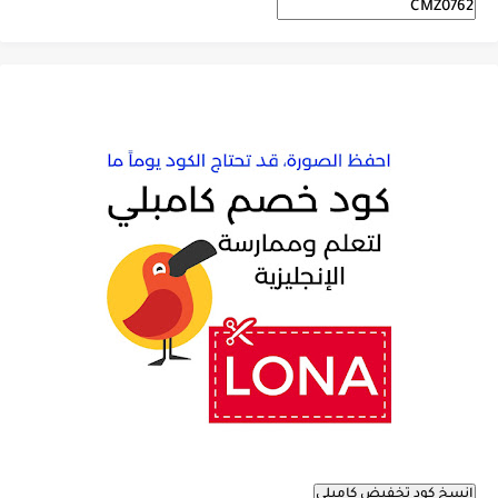
انسخ كود تخفيض كامبلي