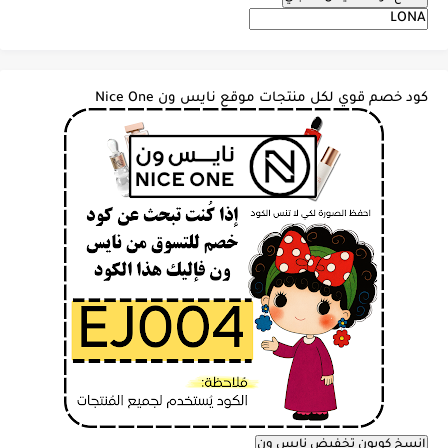
كود خصم قوي لكل منتجات موقع نايس ون Nice One
انسخ كوبون تخفيض نايس ون