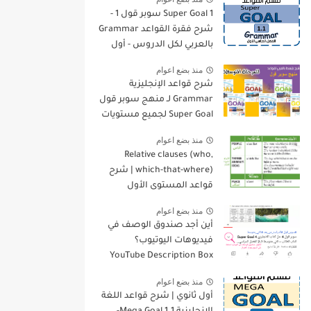
Super Goal 1 سوبر قول 1 -
شرح فقرة القواعد Grammar
بالعربي لكل الدروس - أول
متوسط, الفصل الدراسي
منذ بضع اعوام
الأول
شرح قواعد الإنجليزية
Grammar لـ منهج سوبر قول
Super Goal لجميع مستويات
المرحلة المتوسطة
منذ بضع اعوام
Relative clauses (who,
which-that-where) | شرح
قواعد المستوى الأول
للمرحلة الثانوية
منذ بضع اعوام
أين أجد صندوق الوصف في
فيديوهات اليوتيوب؟
YouTube Description Box
منذ بضع اعوام
أول ثانوي | شرح قواعد اللغة