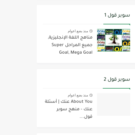
سوبر قول 1
منذ بضع اعوام
مناهج اللغة الإنجليزية,
جميع المراحل Super
Goal, Mega Goal
سوبر قول 2
منذ بضع اعوام
About You عنك | أسئلة
عنك - منهج سوبر
قول...