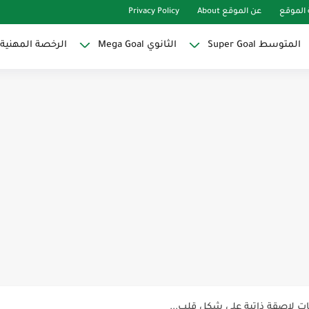
الموقع
عن الموقع About
Privacy Policy
المتوسط Super Goal
الثانوي Mega Goal
الرخصة المهنية
Super Goal
حو النجاح
ات لاصقة ذاتية على شكل قلب...